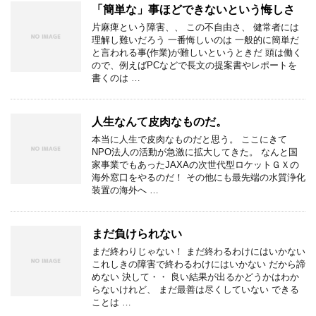
「簡単な」事ほどできないという悔しさ
片麻痺という障害、、 この不自由さ、 健常者には
理解し難いだろう 一番悔しいのは 一般的に簡単だ
と言われる事(作業)が難しいというときだ 頭は働く
ので、例えばPCなどで長文の提案書やレポートを
書くのは …
人生なんて皮肉なものだ。
本当に人生で皮肉なものだと思う。 ここにきて
NPO法人の活動が急激に拡大してきた。 なんと国
家事業でもあったJAXAの次世代型ロケットＧＸの
海外窓口をやるのだ！ その他にも最先端の水質浄化
装置の海外へ …
まだ負けられない
まだ終わりじゃない！ まだ終わるわけにはいかない
これしきの障害で終わるわけにはいかない だから諦
めない 決して・・ 良い結果が出るかどうかはわか
らないけれど、 まだ最善は尽くしていない できる
ことは …