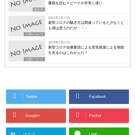
書籍を読むスピードが非常に遅い
戯れ言
2021年1月17日
新型コロナの騒ぎ方は間違っていると少なくと
も僕は思うのだが・・・
人間について
2020年5月27日
新型コロナ自粛要請による景気後退による地獄
を見るのはこれからだ！
人間について
Twitter
Facebook
Google+
Pocket
B!
はてブ
LINE