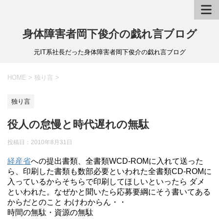
身体障害者岡下俊介の戯れ言ブログ
元IT系社長だった身体障害者岡下俊介の戯れ言ブログ
HOME
>
独り言
>
独り言
役人の怠慢と時代遅れの無駄
投稿日：
2010年8月31日
経産省
への提出書類、全書類WCD-ROMに入れて送った
ら、印刷した書類も数部必要といわれた全書類CD-ROMに
入っているからそちらで印刷してほしいといったら ダメ
といわれた。なぜかと聞いたら応募要綱にそう書いてある
からだとのこと わけわからん・・
時間の無駄・資源の無駄