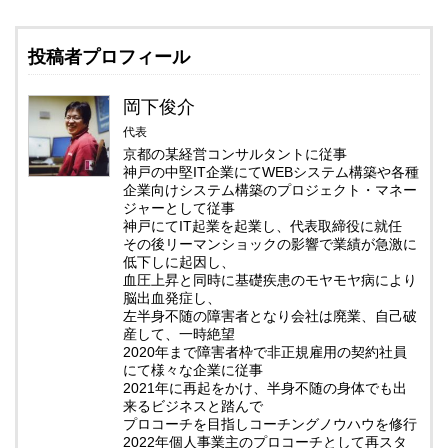
投稿者プロフィール
岡下俊介
代表
京都の某経営コンサルタントに従事
神戸の中堅IT企業にてWEBシステム構築や各種
企業向けシステム構築のプロジェクト・マネー
ジャーとして従事
神戸にてIT起業を起業し、代表取締役に就任
その後リーマンショックの影響で業績が急激に
低下しに起因し、
血圧上昇と同時に基礎疾患のモヤモヤ病により
脳出血発症し、
左半身不随の障害者となり会社は廃業、自己破
産して、一時絶望
2020年まで障害者枠で非正規雇用の契約社員
にて様々な企業に従事
2021年に再起をかけ、半身不随の身体でも出
来るビジネスと踏んで
プロコーチを目指しコーチングノウハウを修行
2022年個人事業主のプロコーチとして再スタ