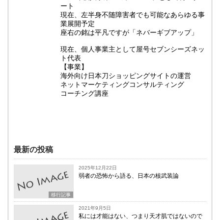
ート
現在、左半身不随障害者でも可能なあらゆる事
業展開予定
座右の銘は平凡ですが「ネバーギブアップ」
現在、個人事業主として屋号セブンシーズネッ
ト代表
【事業】
海外向け日本刀ショッピングサイトの運営
ネットマーケティングコンサルティング
コーチング講座
最新の投稿
2025年12月22日
弱者の恐怖から語る、日本の核武装論
移行記事
2021年9月5日
私には才能はない、つまり天才肌ではないので