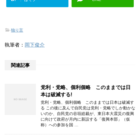
-
独り言
執筆者：
岡下俊介
関連記事
党利・党略、個利個略 このままでは日
本は破滅する!
党利・党略、個利個略 このままでは日本は破滅す
る この後に及んで自民党は党利・党略でしか動かな
いのか、自民党の谷垣総裁が、東日本大震災の復興
に向けて政府が月内に新設する「復興本部」（仮
称）への参加を国 …