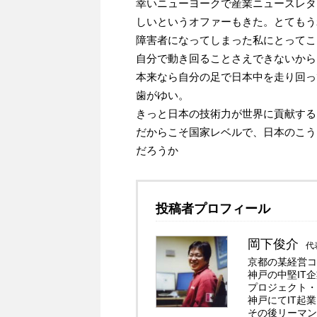
幸いニューヨークで産業ニュースレタ
しいというオファーもきた。とてもう
障害者になってしまった私にとってこ
自分で動き回ることさえできないから
本来なら自分の足で日本中を走り回っ
歯がゆい。
きっと日本の技術力が世界に貢献する
だからこそ国家レベルで、日本のこう
だろうか
投稿者プロフィール
岡下俊介
代
京都の某経営コ
神戸の中堅IT
プロジェクト・
神戸にてIT起
その後リーマン