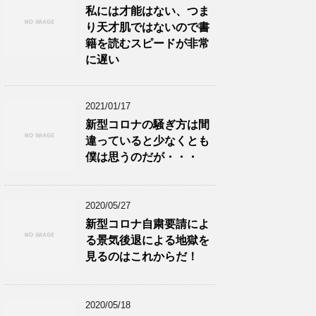
私には才能はない、つま
り天才肌ではないので書
籍を読むスピードが非常
に遅い
2021/01/17
新型コロナの騒ぎ方は間
違っていると少なくとも
僕は思うのだが・・・
2020/05/27
新型コロナ自粛要請によ
る景気後退による地獄を
見るのはこれからだ！
2020/05/18