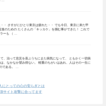
 …
・・ さすがにひとり東京は疲れた・・ でも今日、東京に来た甲
促進のための たくさんの「キッカケ」を掴む事ができた！ これで
ラーも （ …
て、治って息災を喜ぶうちにまた病気になって、 ともかく一切病
は、なかなか望み得ない。 軽重のちがいはあれ、人はその一生に
のである。 …
人にとっての心の安らぎとは
EBサイト攻撃に合ってます