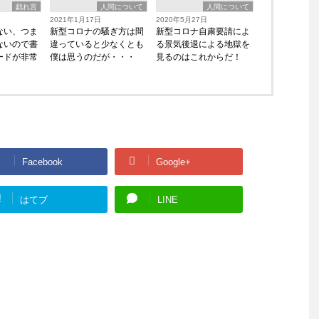
戯れ言
人間について
人間について
2021年1月17日
2020年5月27日
ない、つま
新型コロナの騒ぎ方は間
新型コロナ自粛要請によ
ないので書
違っていると少なくとも
る景気後退による地獄を
ードが非常
僕は思うのだが・・・
見るのはこれからだ！
Facebook
Google+
!
はてブ
LINE