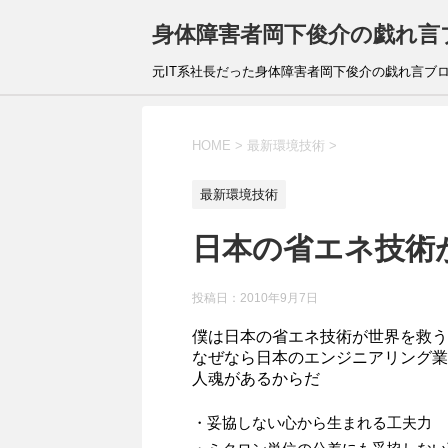
身体障害者岡下俊介の戯れ言
元IT系社長だった身体障害者岡下俊介の戯れ言ブ
HOME
>
最新環境技術
>
最新環境技術
日本の省エネ技術
投稿日：
2010年9月7日
僕は日本の省エネ技術が世界を救う
なぜなら日本のエンジニアリング業
人魂があるからだ
・妥協しない心から生まれる工夫力