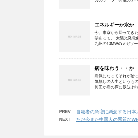
カのソーラー発電のデベ
エネルギーか水か
今、東京から帰ってきた
斐あって、 太陽光発電
九州の10MWのメガソー
病を味わう・・か
病気になってそれが治っ
気無しの人生というもの
何回か病の床に臥(ふ)す
PREV
自殺者の急増に懸念する日本
NEXT
ただ今また中国人の悪質なW