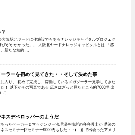
ル？
今大阪駅北ヤードに作施設でもあるナレッジキャピタルプロジェク
呼びがかかかった。。 大阪北ヤードナレッジキャピタルとは 「感
、新たな知的 …
ソーラーを初めて見てきた・・そして決めた事
に入り、 初めて完成し、稼働しているメガソーラー見学してきた
た！ 以下がその写真である 広さはざっと見たところ約7000坪 出
 こ …
ジネスデベロッパーのようだ
あったベーカー＆マッケンジー法理湯事務所の弁弁護士が 講師の
スセミナー[2セミナー9000円もした・・(:_;)] で出会ったアメリ