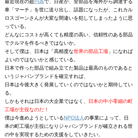
最近現在の超
円高
で、日産が、全部品を海外から調達する
車「マーチ」を世に送り出し、話題になったが、これカル
ロスゴーンさんが大変な間違いを犯してしまったように思
っている。
どんなにコストが高くても精度の高い、信頼性のある部品
でクルマを作るべきではないか。
そして僕は、日本は「高精度な
世界の部品工場
」になれば
よいのではないかと感じている。
日本で作った部品で組み立てた製品は最高のものであると
いうジャパンブランドを確立すれば、
日本は今後大きく発展していくのではないかと期待してい
る。
しかもそれは日本の大企業ではなく、
日本の中小零細の町
工場が主役なのだ！
僕は今進めようとしている
NPO法人
の事業によって、日
本の町工場が主役になりジャパンブランドが確立される世
の中を実現するための支援をしていきたい。