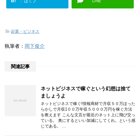
B!
はてブ
LINE
-
起業・ビジネス
執筆者：
岡下俊介
関連記事
ネットビジネスで稼ぐという幻想は捨て
ましょうよ
ネットビジネスで稼ぐ!情報商材で月収５０万ほった
らかしで月収1００万年収５０００万円を稼ぐ方法
を教えます こんな文言が最近のネット上に飛び交っ
ている。 奥にするといい加減にしてくれ。という感
じである。 …