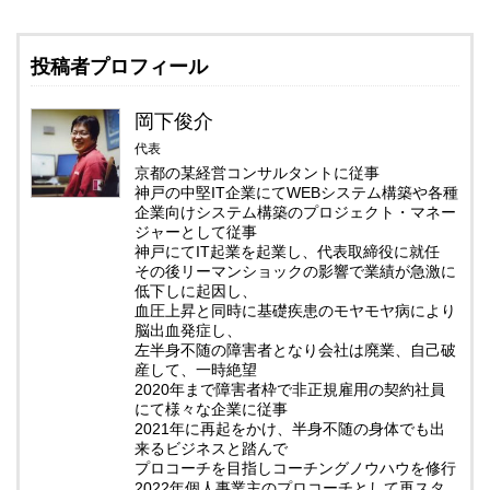
投稿者プロフィール
岡下俊介
代表
京都の某経営コンサルタントに従事
神戸の中堅IT企業にてWEBシステム構築や各種
企業向けシステム構築のプロジェクト・マネー
ジャーとして従事
神戸にてIT起業を起業し、代表取締役に就任
その後リーマンショックの影響で業績が急激に
低下しに起因し、
血圧上昇と同時に基礎疾患のモヤモヤ病により
脳出血発症し、
左半身不随の障害者となり会社は廃業、自己破
産して、一時絶望
2020年まで障害者枠で非正規雇用の契約社員
にて様々な企業に従事
2021年に再起をかけ、半身不随の身体でも出
来るビジネスと踏んで
プロコーチを目指しコーチングノウハウを修行
2022年個人事業主のプロコーチとして再スタ