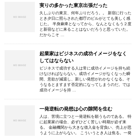
実りの多かった東京出張だった
久しぶりの東京、何年ぶりだろう。。 新宿に行った
とき夕日に照らされた都庁のビルがとても美しく感
じた。 半身麻痺となってから、なんとなくもう２度
と新宿などに来ることはないだろうと思っていた。
だからこそ …
起業家はビジネスの成功イメージをなく
してはならない
ビジネスで成功する人は常に成功イメージを持ち続
けなければならない。成功イメージがなくなった瞬
間、意欲が減退し、新しい発想がわかなくなる。そ
うなるとますます否定的になってしまうのだ。では
成功イメージを持 …
一発逆転の発想は心の隙間を生む
人は、苦境に立つと一発逆転を願うものである。 特
に起業家の場合、必ずひどく苦しい時期が必ず来
る。 金融機関から大きな借入金を背負い、売上が思
うように上がらない。 こういうとき人は焦る。一発