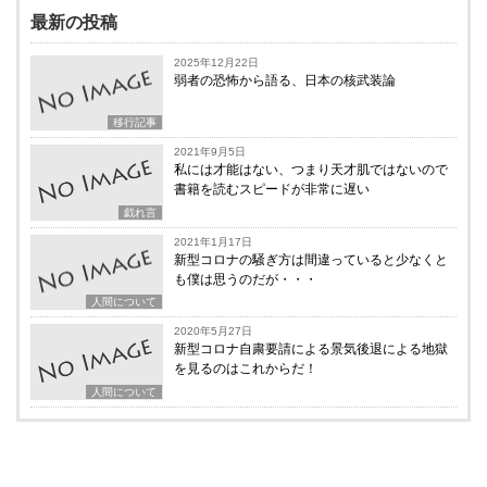
最新の投稿
2025年12月22日
弱者の恐怖から語る、日本の核武装論
移行記事
2021年9月5日
私には才能はない、つまり天才肌ではないので
書籍を読むスピードが非常に遅い
戯れ言
2021年1月17日
新型コロナの騒ぎ方は間違っていると少なくと
も僕は思うのだが・・・
人間について
2020年5月27日
新型コロナ自粛要請による景気後退による地獄
を見るのはこれからだ！
人間について