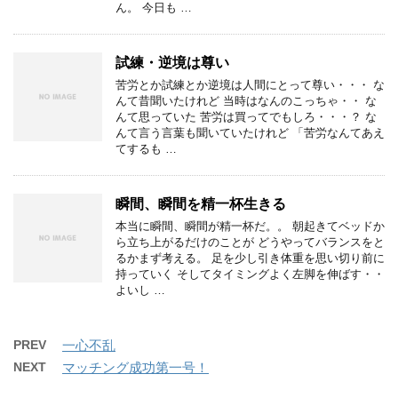
ん。 今日も …
試練・逆境は尊い
苦労とか試練とか逆境は人間にとって尊い・・・ な
んて昔聞いたけれど 当時はなんのこっちゃ・・ な
んて思っていた 苦労は買ってでもしろ・・・？ な
んて言う言葉も聞いていたけれど 「苦労なんてあえ
てするも …
瞬間、瞬間を精一杯生きる
本当に瞬間、瞬間が精一杯だ。。 朝起きてベッドか
ら立ち上がるだけのことが どうやってバランスをと
るかまず考える。 足を少し引き体重を思い切り前に
持っていく そしてタイミングよく左脚を伸ばす・・
よいし …
PREV
一心不乱
NEXT
マッチング成功第一号！