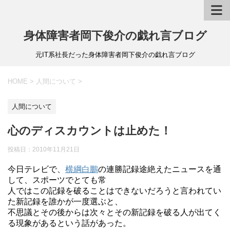
身体障害者岡下俊介の戯れ言ブログ
元IT系社長だった身体障害者岡下俊介の戯れ言ブログ
HOME
>
人間について
>
人間について
心のディスカウントは止めた！
投稿日：
2010年11月21日
今日テレビで、
横綱
白鵬
の連勝記録途絶えたニュースを通
して、スポーツでとても常
人ではこの記録を破ることはできないだろうと言われてい
た新記録を誰かが一度選ぶと、
不思議とその後からは次々とその新記録を破る人が出てく
る現象があるという話があった。