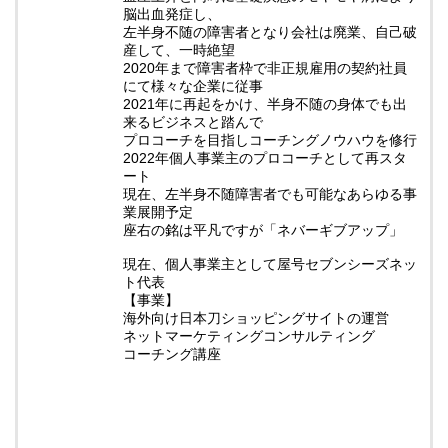
脳出血発症し、
左半身不随の障害者となり会社は廃業、自己破
産して、一時絶望
2020年まで障害者枠で非正規雇用の契約社員
にて様々な企業に従事
2021年に再起をかけ、半身不随の身体でも出
来るビジネスと踏んで
プロコーチを目指しコーチングノウハウを修行
2022年個人事業主のプロコーチとして再スタ
ート
現在、左半身不随障害者でも可能なあらゆる事
業展開予定
座右の銘は平凡ですが「ネバーギブアップ」
現在、個人事業主として屋号セブンシーズネッ
ト代表
【事業】
海外向け日本刀ショッピングサイトの運営
ネットマーケティングコンサルティング
コーチング講座