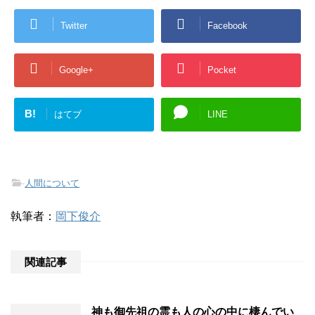
Twitter
Facebook
Google+
Pocket
B!
はてブ
LINE
-
人間について
執筆者：
岡下俊介
関連記事
神も御先祖の霊も人の心の中に棲んでい