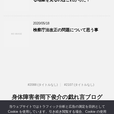
2020/05/18
検察庁法改正の問題について思う事
#2088 (タイトルなし)
#2107 (タイトルなし)
身体障害者岡下俊介の戯れ言ブログ
当ウェブサイトではトラフィック分析と広告の測定を目的として
元IT系社長だった身体障害者岡下俊介の戯れ言ブログ
Cookie を使用しています。引き続き閲覧する場合、Cookie の使用