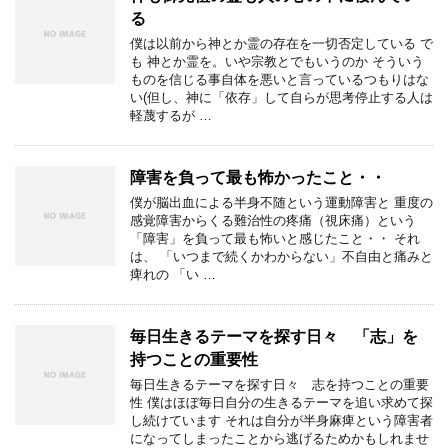
る
僕は以前から神とか霊の存在を一切否定している で
も 神とか霊を。いや宗教とでもいうのか そういう
ものを信じる事自体を悪いと言っているつもりはな
い(但し、神に「依存」して自らが思考停止する人は
軽蔑するが …
障害を負って最も怖かったこと・・
僕が脳出血による半身不随という運動障害と 重度の
感覚障害からくる難治性の疼痛（視床痛）という
「障害」を負って最も怖いと感じたこと・・ それ
は、 「いつまで続くかわからない」不自由と痛みと
痺れの 「い …
毎日生きるテーマを探す日々 「志」を
持つことの重要性
毎日生きるテーマを探す日々 志を持つことの重要
性 僕はほぼ毎日自分の生きるテーマを追い求めて探
し続けています それは自分が半身麻痺という障害者
になってしまったことから逃げるためかもしれませ