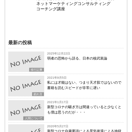
ネットマーケティングコンサルティング
コーチング講座
最新の投稿
2025年12月22日
弱者の恐怖から語る、日本の核武装論
移行記事
2021年9月5日
私には才能はない、つまり天才肌ではないので
書籍を読むスピードが非常に遅い
戯れ言
2021年1月17日
新型コロナの騒ぎ方は間違っていると少なくと
も僕は思うのだが・・・
人間について
2020年5月27日
新型コロナ自粛要請による景気後退による地獄