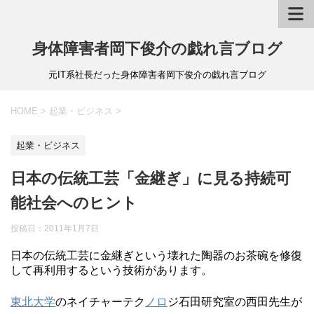
身体障害者岡下俊介の戯れ言ブログ
元IT系社長だった身体障害者岡下俊介の戯れ言ブログ
HOME
>
起業・ビジネス
>
起業・ビジネス
日本の伝統工芸「金継ぎ」に見る持続可
能社会へのヒント
投稿日：
2011年1月7日
日本の伝統工芸に金継ぎという壊れた陶器のお茶碗を修復
して再利用するという技術があります。
東北大学
のネイチャーテク
ノロ
ジ石田研究室の西田先生が