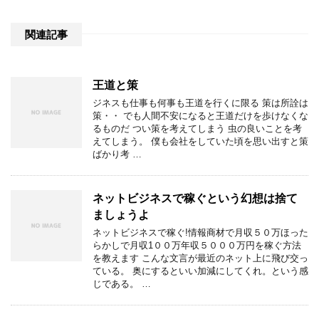
関連記事
王道と策
ジネスも仕事も何事も王道を行くに限る 策は所詮は
策・・ でも人間不安になると王道だけを歩けなくな
るものだ つい策を考えてしまう 虫の良いことを考
えてしまう。 僕も会社をしていた頃を思い出すと策
ばかり考 …
ネットビジネスで稼ぐという幻想は捨て
ましょうよ
ネットビジネスで稼ぐ!情報商材で月収５０万ほった
らかしで月収1００万年収５０００万円を稼ぐ方法
を教えます こんな文言が最近のネット上に飛び交っ
ている。 奥にするといい加減にしてくれ。という感
じである。 …