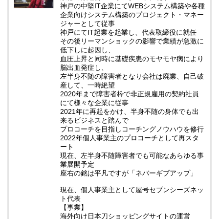
神戸の中堅IT企業にてWEBシステム構築や各種
企業向けシステム構築のプロジェクト・マネー
ジャーとして従事
神戸にてIT起業を起業し、代表取締役に就任
その後リーマンショックの影響で業績が急激に
低下しに起因し、
血圧上昇と同時に基礎疾患のモヤモヤ病により
脳出血発症し、
左半身不随の障害者となり会社は廃業、自己破
産して、一時絶望
2020年まで障害者枠で非正規雇用の契約社員
にて様々な企業に従事
2021年に再起をかけ、半身不随の身体でも出
来るビジネスと踏んで
プロコーチを目指しコーチングノウハウを修行
2022年個人事業主のプロコーチとして再スタ
ート
現在、左半身不随障害者でも可能なあらゆる事
業展開予定
座右の銘は平凡ですが「ネバーギブアップ」
現在、個人事業主として屋号セブンシーズネッ
ト代表
【事業】
海外向け日本刀ショッピングサイトの運営