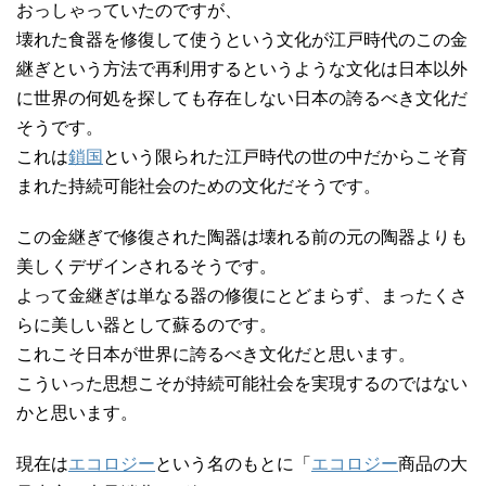
おっしゃっていたのですが、
壊れた食器を修復して使うという文化が江戸時代のこの金
継ぎという方法で再利用するというような文化は日本以外
に世界の何処を探しても存在しない日本の誇るべき文化だ
そうです。
これは
鎖国
という限られた江戸時代の世の中だからこそ育
まれた持続可能社会のための文化だそうです。
この金継ぎで修復された陶器は壊れる前の元の陶器よりも
美しくデザインされるそうです。
よって金継ぎは単なる器の修復にとどまらず、まったくさ
らに美しい器として蘇るのです。
これこそ日本が世界に誇るべき文化だと思います。
こういった思想こそが持続可能社会を実現するのではない
かと思います。
現在は
エコロジー
という名のもとに「
エコロジー
商品の大