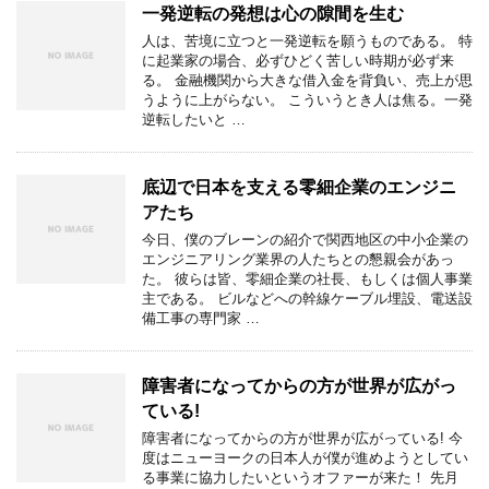
一発逆転の発想は心の隙間を生む
人は、苦境に立つと一発逆転を願うものである。 特
に起業家の場合、必ずひどく苦しい時期が必ず来
る。 金融機関から大きな借入金を背負い、売上が思
うように上がらない。 こういうとき人は焦る。一発
逆転したいと …
底辺で日本を支える零細企業のエンジニ
アたち
今日、僕のブレーンの紹介で関西地区の中小企業の
エンジニアリング業界の人たちとの懇親会があっ
た。 彼らは皆、零細企業の社長、もしくは個人事業
主である。 ビルなどへの幹線ケーブル埋設、電送設
備工事の専門家 …
障害者になってからの方が世界が広がっ
ている!
障害者になってからの方が世界が広がっている! 今
度はニューヨークの日本人が僕が進めようとしてい
る事業に協力したいというオファーが来た！ 先月