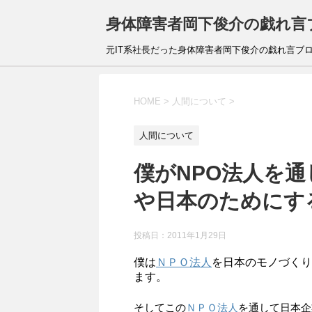
身体障害者岡下俊介の戯れ言
元IT系社長だった身体障害者岡下俊介の戯れ言ブ
HOME
>
人間について
>
人間について
僕がNPO法人を
や日本のためにす
投稿日：
2011年1月29日
僕は
ＮＰＯ法人
を日本のモノづくり
ます。
そしてこの
ＮＰＯ法人
を通して日本企