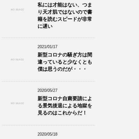
私には才能はない、つま
り天才肌ではないので書
籍を読むスピードが非常
に遅い
2021/01/17
新型コロナの騒ぎ方は間
違っていると少なくとも
僕は思うのだが・・・
2020/05/27
新型コロナ自粛要請によ
る景気後退による地獄を
見るのはこれからだ！
2020/05/18