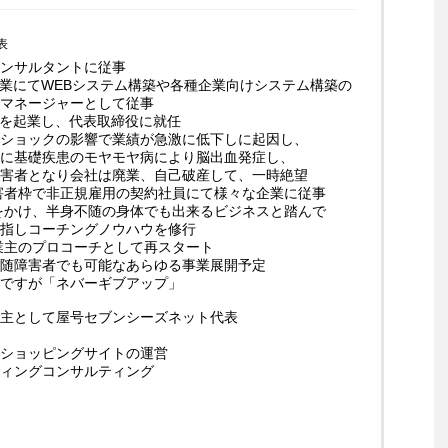
表
ンサルタントに従事
企業にてWEBシステム構築や各種企業向けシステム構築の
マネージャーとして従事
業を起業し、代表取締役に就任
ショックの影響で業績が急激に低下しに起因し、
に基礎疾患のモヤモヤ病により脳出血発症し、
害者となり会社は廃業、自己破産して、一時絶望
障害者枠で非正規雇用の契約社員にて様々な企業に従事
起をかけ、半身不随の身体でも出来るビジネスと踏んで
指しコーチングノウハウを修行
事業主のプロコーチとして再スタート
随障害者でも可能なあらゆる事業展開予定
ですが「ネバーギブアップ」
主として屋号セブンシーズネット代表
ショッピングサイトの運営
ィングコンサルティング