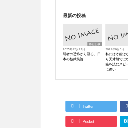
最新の投稿
移行記事
2025年12月22日
2021年9月5日
弱者の恐怖から語る、日
私には才能は
本の核武装論
り天才肌では
籍を読むスピ
に遅い
Twitter
B
Pocket