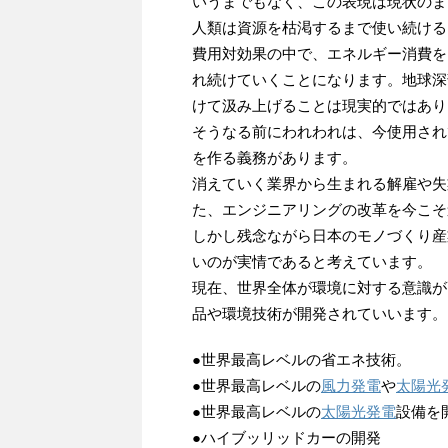
いうまでもなく、この表現は現状のま
人類は資源を枯渇するまで使い続ける
費用対効果の中で、エネルギー消費を
れ続けていくことになります。地球深
けて汲み上げることは現実的ではあり
そうなる前にわれわれは、今使用され
を作る義務があります。
消えていく業界から生まれる解雇や失
た、エンジニアリングの改革を今こそ
しかし残念ながら日本のモノづくり産
いのが実情であると考えています。
現在、世界全体が環境に対する意識が
品や環境技術が開発されていいます。
●世界最高レベルの省エネ技術。
●世界最高レベルの
風力発電
や
太陽光
●世界最高レベルの
太陽光発電
設備を
●ハイブッリッドカーの開発