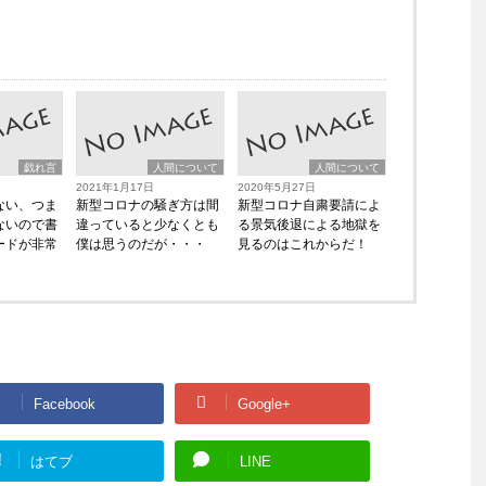
戯れ言
人間について
人間について
2021年1月17日
2020年5月27日
ない、つま
新型コロナの騒ぎ方は間
新型コロナ自粛要請によ
ないので書
違っていると少なくとも
る景気後退による地獄を
ードが非常
僕は思うのだが・・・
見るのはこれからだ！
Facebook
Google+
!
はてブ
LINE