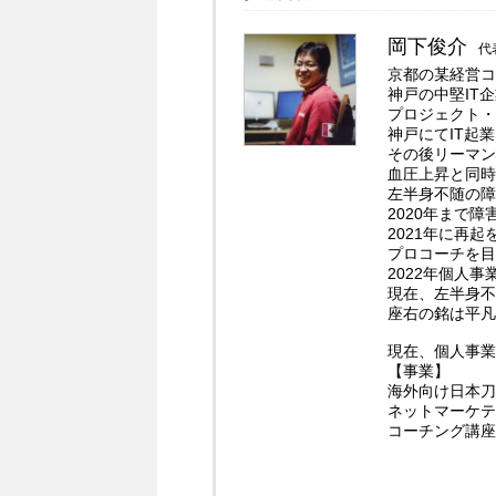
岡下俊介
代
京都の某経営コ
神戸の中堅IT
プロジェクト・
神戸にてIT起
その後リーマン
血圧上昇と同時
左半身不随の障
2020年まで
2021年に再
プロコーチを目
2022年個人
現在、左半身不
座右の銘は平凡
現在、個人事業
【事業】
海外向け日本刀
ネットマーケテ
コーチング講座