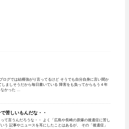
 ブログでは結構強がり言ってるけど そうでも自分自身に言い聞か
てしましそうだから毎日書いている 障害をも負ってからもう４年
なかった …
介で苦しいもんだな・・
って言うんだろうな・・ よく「広島や長崎の原爆の後遺症に苦し
いう 記事やニュースを耳にしたことはあるが、 その「後遺症」