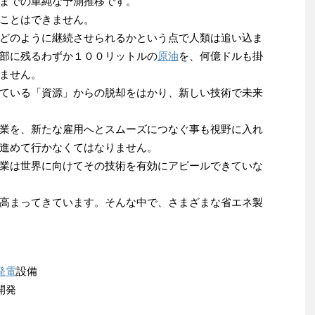
までの単純な予測推移です。
ことはできません。
どのように継続させられるかという点で人類は追い込ま
部に残るわずか１００リットルの
原油
を、何億ドルも掛
ません。
ている「資源」からの脱却をはかり、新しい技術で未来
業を、新たな雇用へとスムーズにつなぐ事も視野に入れ
進めて行かなくてはなりません。
業は世界に向けてその技術を有効にアピールできていな
高まってきています。そんな中で、さまざまな省エネ製
発電
設備
開発