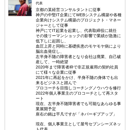
代表
京都の某経営コンサルタントに従事
神戸の中堅IT企業にてWEBシステム構築や各種
企業向けシステム構築のプロジェクト・マネー
ジャーとして従事
神戸にてIT起業を起業し、代表取締役に就任
その後リーマンショックの影響で業績が急激に
低下しに起因し、
血圧上昇と同時に基礎疾患のモヤモヤ病により
脳出血発症し、
左半身不随の障害者となり会社は廃業、自己破
産して、一時絶望
2020年まで障害者枠で非正規雇用の契約社員
にて様々な企業に従事
2021年に再起をかけ、半身不随の身体でも出
来るビジネスと踏んで
プロコーチを目指しコーチングノウハウを修行
2022年個人事業主のプロコーチとして再スタ
ート
現在、左半身不随障害者でも可能なあらゆる事
業展開予定
座右の銘は平凡ですが「ネバーギブアップ」
現在、個人事業主として屋号セブンシーズネッ
ト代表