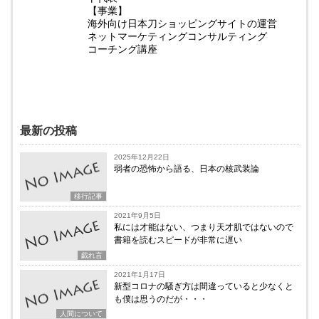
【事業】
海外向け日本刀ショッピングサイトの運営
ネットマーケティングコンサルティング
コーチング講座
最新の投稿
2025年12月22日
弱者の恐怖から語る、日本の核武装論
移行記事
2021年9月5日
私には才能はない、つまり天才肌ではないので
書籍を読むスピードが非常に遅い
戯れ言
2021年1月17日
新型コロナの騒ぎ方は間違っていると少なくと
も僕は思うのだが・・・
人間について