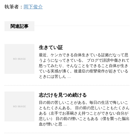
執筆者：
岡下俊介
関連記事
生きてい証
最近、ケンカできる自体生きている証拠だなって思
うようになってきている。 ブログで誹謗中傷されて
怒ってみたり、そんなことをできること自体が生き
ている実感が沸く。後遺症の痙攣発作が起きている
ときには苦しん …
志だけを見つめ続ける
目の前の苦しいことがある。毎日の生活で悔しいこ
ともたくさんある。 目の前の悲しいこともたくさん
ある（左手でお茶碗さえ持つことができない自分が
悲しい） 目の前の憎いこともある（僕を襲った脳出
血が憎いと思 …