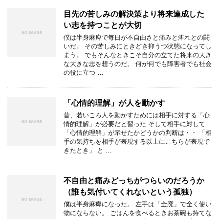
目先の苦しみの解決策より将来達成した
い志を持つことが大切
僕は半身麻痺で毎日が不自由さと痛みと痺れとの闘
いだ。 その苦しみにときどき抑うつ状態になってし
まう。 でもそんなときこそ自分の立てた将来の大き
な大きな志を想うのだ。 何が何でも障害者でも社会
の役に立つ …
「心情的理解」が人を動かす
昔、若いころ人を動かすためには相手に対する「心
情的理解」が必要だと習った そして相手に対して
「心情的理解」が示せたかどうかの判断は・・ 「相
手の気持ちを相手が表現する以上にこちらが表現で
きたとき」 と …
不自由と痛みどっちがつらいのだろうか
（誰も気付いてくれないという孤独）
僕は半身麻痺になった。 左手は「全廃」で全く使い
物にならない。 ごはんを食べるときお茶碗も持てな