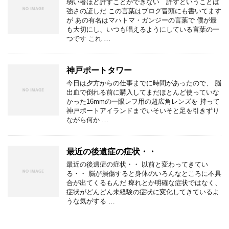
弱い者ほど許すことができない 許すということは
強さの証しだ この言葉はブログ冒頭にも書いてます
が あの有名はマハトマ・ガンジーの言葉で 僕が最
も大切にし、いつも唱えるようにしている言葉の一
つです これ …
神戸ポートタワー
今日は夕方からの仕事までに時間があったので、 脳
出血で倒れる前に購入してまだほとんど使っていな
かった16mmの一眼レフ用の超広角レンズを 持って
神戸ポートアイランドまでいそいそと足を引きずり
ながら何か …
最近の後遺症の症状・・
最近の後遺症の症状・・ 以前と変わってきてい
る・・ 脳が損傷すると身体のいろんなところに不具
合が出てくるもんだ 痺れとか明確な症状ではなく、
症状がどんどん未経験の症状に変化してきているよ
うな気がする …