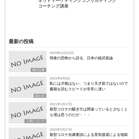
ネットマーケティングコンサルティング
コーチング講座
最新の投稿
2025年12月22日
弱者の恐怖から語る、日本の核武装論
移行記事
2021年9月5日
私には才能はない、つまり天才肌ではないので
書籍を読むスピードが非常に遅い
戯れ言
2021年1月17日
新型コロナの騒ぎ方は間違っていると少なくと
も僕は思うのだが・・・
人間について
2020年5月27日
新型コロナ自粛要請による景気後退による地獄