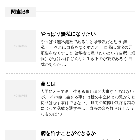
関連記事
やっぱり無私になりたい
やっぱり無私無欲であることは最強だと思う 無
私・・ それは自我をなくすこと 自我は煩悩の元
煩悩をなくすこと 健常者に戻りたいという自我（煩
悩）がなければ どんなに生きるのが楽であろう 自
我があるか …
命とは
人間にとって命（生きる事）ほど大事なものはない
が、 その命（生きる事）は世の中全体との繋がりと
切りはなす事はできない、 世間の道徳や秩序を踏み
にじって我欲を通す事は、自らの命を打ち砕くよう
なものだ つ …
病を許すことができるか