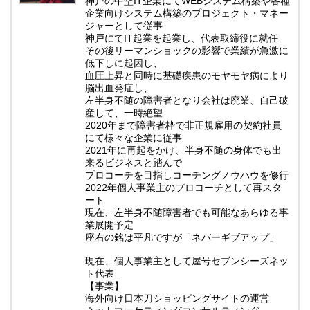
神戸の中堅IT企業にてWEBシステム構築や各種
企業向けシステム構築のプロジェクト・マネー
ジャーとして従事
神戸にてIT起業を起業し、代表取締役に就任
その後リーマンショックの影響で業績が急激に
低下しに起因し、
血圧上昇と同時に基礎疾患のモヤモヤ病により
脳出血発症し、
左半身不随の障害者となり会社は廃業、自己破
産して、一時絶望
2020年まで障害者枠で非正規雇用の契約社員
にて様々な企業に従事
2021年に再起をかけ、半身不随の身体でも出
来るビジネスと踏んで
プロコーチを目指しコーチングノウハウを修行
2022年個人事業主のプロコーチとして再スタ
ート
現在、左半身不随障害者でも可能なあらゆる事
業展開予定
座右の銘は平凡ですが「ネバーギブアップ」
現在、個人事業主として屋号セブンシーズネッ
ト代表
【事業】
海外向け日本刀ショッピングサイトの運営