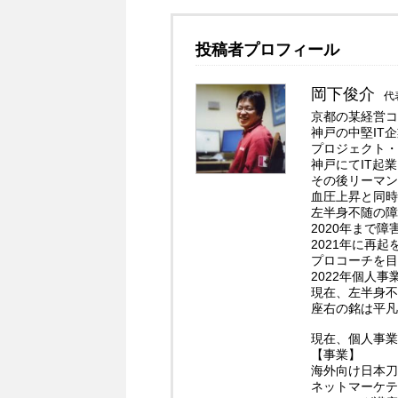
投稿者プロフィール
岡下俊介
代
京都の某経営コ
神戸の中堅IT
プロジェクト・
神戸にてIT起
その後リーマン
血圧上昇と同時
左半身不随の障
2020年まで
2021年に再
プロコーチを目
2022年個人
現在、左半身不
座右の銘は平凡
現在、個人事業
【事業】
海外向け日本刀
ネットマーケテ