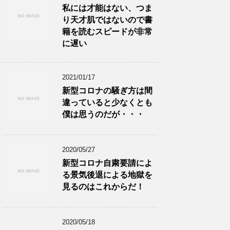
私には才能はない、つま
り天才肌ではないので書
籍を読むスピードが非常
に遅い
2021/01/17
新型コロナの騒ぎ方は間
違っていると少なくとも
僕は思うのだが・・・
2020/05/27
新型コロナ自粛要請によ
る景気後退による地獄を
見るのはこれからだ！
2020/05/18