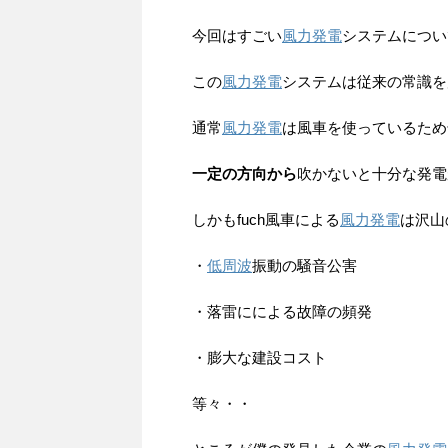
今回はすごい
風力発電
システムについ
この
風力発電
システムは従来の常識を
通常
風力発電
は風車を使っているため
一定の方向から
吹かないと十分な発電
しかもfuch風車による
風力発電
は沢山
・
低周波
振動の騒音公害
・落雷にによる故障の頻発
・膨大な建設コスト
等々・・