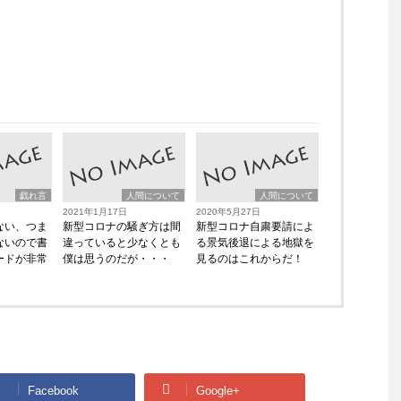
戯れ言
人間について
人間について
2021年1月17日
2020年5月27日
ない、つま
新型コロナの騒ぎ方は間
新型コロナ自粛要請によ
ないので書
違っていると少なくとも
る景気後退による地獄を
ードが非常
僕は思うのだが・・・
見るのはこれからだ！
Facebook
Google+