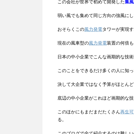
この会社が世界で初めて開発した
集風
弱い風でも集めて同じ方向の強風にし
おそらくこの
風力発電
タワーが実現す
現在の風車型の
風力発電
装置の何倍も
日本の中小企業でこんな画期的な技術
このことをできるだけ多くの人に知っ
決して大企業ではなく予算がほとんど
底辺の中小企業がこれほど画期的な技
このほかにもまだまだたくさん
再生可
る。
このブログで全て紹介するのは難しい