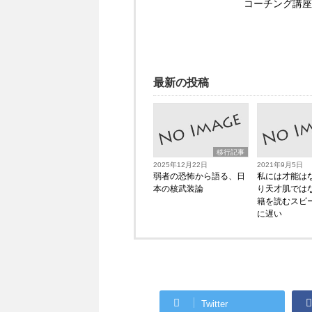
コーチング講座
最新の投稿
移行記事
2025年12月22日
2021年9月5日
弱者の恐怖から語る、日
私には才能は
本の核武装論
り天才肌では
籍を読むスピ
に遅い
Twitter