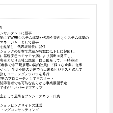
表
ンサルタントに従事
企業にてWEBシステム構築や各種企業向けシステム構築の
マネージャーとして従事
業を起業し、代表取締役に就任
ショックの影響で業績が急激に低下しに起因し、
に基礎疾患のモヤモヤ病により脳出血発症し、
害者となり会社は廃業、自己破産して、一時絶望
障害者枠で非正規雇用の契約社員にて様々な企業に従事
起をかけ、半身不随の身体でも出来るビジネスと踏んで
指しコーチングノウハウを修行
事業主のプロコーチとして再スタート
随障害者でも可能なあらゆる事業展開予定
ですが「ネバーギブアップ」
主として屋号セブンシーズネット代表
ショッピングサイトの運営
ィングコンサルティング