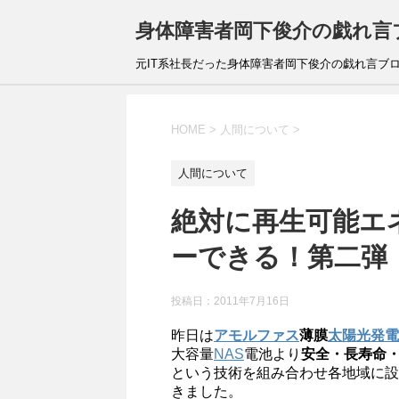
身体障害者岡下俊介の戯れ言
元IT系社長だった身体障害者岡下俊介の戯れ言ブ
HOME
>
人間について
>
人間について
絶対に再生可能エ
ーできる！第二弾
投稿日：
2011年7月16日
昨日は
アモルファス
薄膜
太陽光発電
大容量
NAS
電池より
安全・長寿命
という技術を組み合わせ各地域に設
きました。