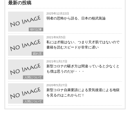
最新の投稿
2025年12月22日
弱者の恐怖から語る、日本の核武装論
移行記事
2021年9月5日
私には才能はない、つまり天才肌ではないので
書籍を読むスピードが非常に遅い
戯れ言
2021年1月17日
新型コロナの騒ぎ方は間違っていると少なくと
も僕は思うのだが・・・
人間について
2020年5月27日
新型コロナ自粛要請による景気後退による地獄
を見るのはこれからだ！
人間について