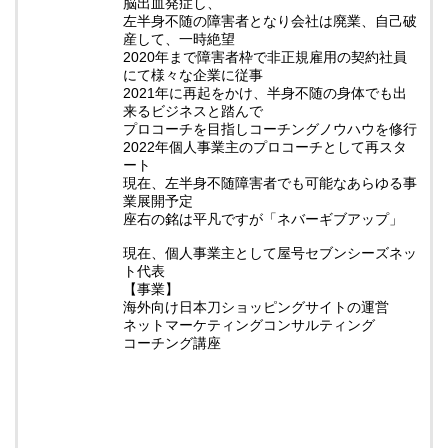
脳出血発症し、
左半身不随の障害者となり会社は廃業、自己破
産して、一時絶望
2020年まで障害者枠で非正規雇用の契約社員
にて様々な企業に従事
2021年に再起をかけ、半身不随の身体でも出
来るビジネスと踏んで
プロコーチを目指しコーチングノウハウを修行
2022年個人事業主のプロコーチとして再スタ
ート
現在、左半身不随障害者でも可能なあらゆる事
業展開予定
座右の銘は平凡ですが「ネバーギブアップ」
現在、個人事業主として屋号セブンシーズネッ
ト代表
【事業】
海外向け日本刀ショッピングサイトの運営
ネットマーケティングコンサルティング
コーチング講座