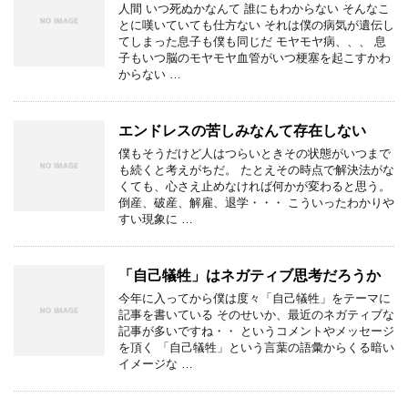
人間 いつ死ぬかなんて 誰にもわからない そんなこ
とに嘆いていても仕方ない それは僕の病気が遺伝し
てしまった息子も僕も同じだ モヤモヤ病、、、 息
子もいつ脳のモヤモヤ血管がいつ梗塞を起こすかわ
からない …
エンドレスの苦しみなんて存在しない
僕もそうだけど人はつらいときその状態がいつまで
も続くと考えがちだ。 たとえその時点で解決法がな
くても、心さえ止めなければ何かが変わると思う。
倒産、破産、解雇、退学・・・ こういったわかりや
すい現象に …
「自己犠牲」はネガティブ思考だろうか
今年に入ってから僕は度々「自己犠牲」をテーマに
記事を書いている そのせいか、最近のネガティブな
記事が多いですね・・ というコメントやメッセージ
を頂く 「自己犠牲」という言葉の語彙からくる暗い
イメージな …