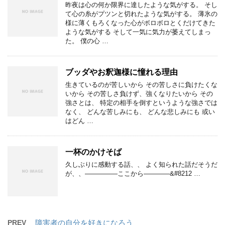
昨夜は心の何か限界に達したような気がする。 そし
て心の糸がプツンと切れたような気がする。 薄氷の
様に薄くもろくなった心がボロボロとくだけてきた
ような気がする そして一気に気力が萎えてしまっ
た。 僕の心 …
ブッダやお釈迦様に憧れる理由
生きているのが苦しいから その苦しさに負けたくな
いから その苦しさ負けず、強くなりたいから その
強さとは、 特定の相手を倒すというような強さでは
なく、 どんな苦しみにも、 どんな悲しみにも 或い
はどん …
一杯のかけそば
久しぶりに感動する話、、 よく知られた話だそうだ
が、、—————ここから————&#8212 …
PREV
障害者の自分を好きになろう