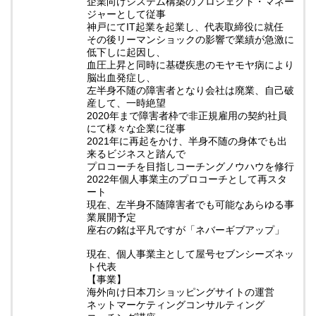
企業向けシステム構築のプロジェクト・マネー
ジャーとして従事
神戸にてIT起業を起業し、代表取締役に就任
その後リーマンショックの影響で業績が急激に
低下しに起因し、
血圧上昇と同時に基礎疾患のモヤモヤ病により
脳出血発症し、
左半身不随の障害者となり会社は廃業、自己破
産して、一時絶望
2020年まで障害者枠で非正規雇用の契約社員
にて様々な企業に従事
2021年に再起をかけ、半身不随の身体でも出
来るビジネスと踏んで
プロコーチを目指しコーチングノウハウを修行
2022年個人事業主のプロコーチとして再スタ
ート
現在、左半身不随障害者でも可能なあらゆる事
業展開予定
座右の銘は平凡ですが「ネバーギブアップ」
現在、個人事業主として屋号セブンシーズネッ
ト代表
【事業】
海外向け日本刀ショッピングサイトの運営
ネットマーケティングコンサルティング