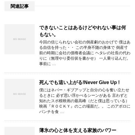
関連記事
できないことはあるけどやれない事は何
もない。
今回の信じられない会社の倒産劇のおかげで 僕はあ
る自信を持った・・ この半身不随の身体で 倒産寸
前の時期に会社の債権者会議に ヘタレの社長の代わ
りに（無理やり委任状を書かせ） 一人乗り込んだ。
事前に …
死んでも這い上がる!Never Give Up !
僕にはネバー・ギブアップと自分の心を奮い立たせ
るときに 必ず思い浮かべるシーンがある 言わずと
知れたスポ根映画の最高峰（だと僕は思っている）
映画『ＲＯＣＫＹ』のこの場面だ。。 このアポロに
パンチを食 …
薄氷の心と体を支える家族のパワー