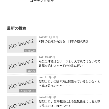
コーチング講座
最新の投稿
2025年12月22日
弱者の恐怖から語る、日本の核武装論
移行記事
2021年9月5日
私には才能はない、つまり天才肌ではないので
書籍を読むスピードが非常に遅い
戯れ言
2021年1月17日
新型コロナの騒ぎ方は間違っていると少なくと
も僕は思うのだが・・・
人間について
2020年5月27日
新型コロナ自粛要請による景気後退による地獄
を見るのはこれからだ！