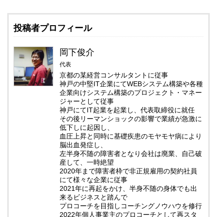
投稿者プロフィール
岡下俊介
代表
京都の某経営コンサルタントに従事
神戸の中堅IT企業にてWEBシステム構築や各種
企業向けシステム構築のプロジェクト・マネー
ジャーとして従事
神戸にてIT起業を起業し、代表取締役に就任
その後リーマンショックの影響で業績が急激に
低下しに起因し、
血圧上昇と同時に基礎疾患のモヤモヤ病により
脳出血発症し、
左半身不随の障害者となり会社は廃業、自己破
産して、一時絶望
2020年まで障害者枠で非正規雇用の契約社員
にて様々な企業に従事
2021年に再起をかけ、半身不随の身体でも出
来るビジネスと踏んで
プロコーチを目指しコーチングノウハウを修行
2022年個人事業主のプロコーチとして再スタ