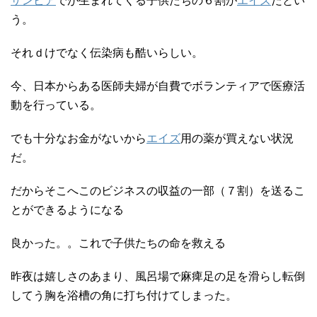
ザンビア
でが生まれてくる子供たちの６割が
エイズ
だとい
う。
それｄけでなく伝染病も酷いらしい。
今、日本からある医師夫婦が自費でボランティアで医療活
動を行っている。
でも十分なお金がないから
エイズ
用の薬が買えない状況
だ。
だからそこへこのビジネスの収益の一部（７割）を送るこ
とができるようになる
良かった。。これで子供たちの命を救える
昨夜は嬉しさのあまり、風呂場で麻痺足の足を滑らし転倒
してう胸を浴槽の角に打ち付けてしまった。