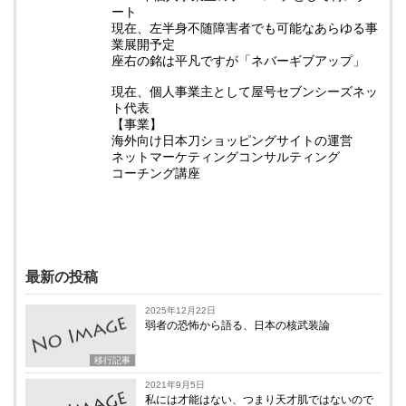
ート
現在、左半身不随障害者でも可能なあらゆる事
業展開予定
座右の銘は平凡ですが「ネバーギブアップ」
現在、個人事業主として屋号セブンシーズネッ
ト代表
【事業】
海外向け日本刀ショッピングサイトの運営
ネットマーケティングコンサルティング
コーチング講座
最新の投稿
2025年12月22日
弱者の恐怖から語る、日本の核武装論
移行記事
2021年9月5日
私には才能はない、つまり天才肌ではないので