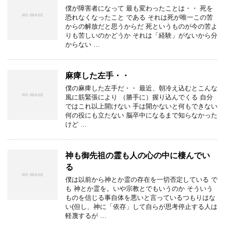
僕が障害者になって 最も変わったことは・・ 死を
恐れなくなったこと である それは死が唯一この苦
からの解放だと思うからだ 死というものが今の苦よ
りも苦しいのかどうか それは「経験」がないから分
からない …
麻痺した左手・・
僕の麻痺した左手だ・・ 最近、朝冷え込むとこんな
風に筋緊張により （勝手に）握り込んでくる 自分
ではこれ以上開けない 手は開かないと何もできない
何の役にも立たない 脳卒中になるまで知らなかった
けど …
神も御先祖の霊も人の心の中に棲んでい
る
僕は以前から神とか霊の存在を一切否定している で
も 神とか霊を。いや宗教とでもいうのか そういう
ものを信じる事自体を悪いと言っているつもりはな
い(但し、神に「依存」して自らが思考停止する人は
軽蔑するが …