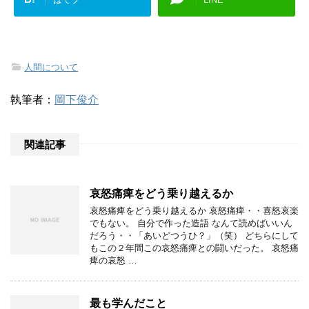
-
人間について
執筆者：
岡下俊介
関連記事
哀怒痛痺をどう乗り越えるか
哀怒痛痺をどう乗り越えるか 哀怒痛痺・・喜怒哀楽
でもない。 自分で作った造語 なんて読めばいいん
だろう・・「あいどつうひ？」（笑） どちらにして
もこの２年間この哀怒痛痺との闘いだった。 哀怒痛
痺の哀怒 …
最も学んだこと