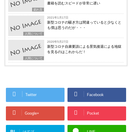
書籍を読むスピードが非常に遅い
戯れ言
2021年1月17日
新型コロナの騒ぎ方は間違っていると少なくと
も僕は思うのだが・・・
人間について
2020年5月27日
新型コロナ自粛要請による景気後退による地獄
を見るのはこれからだ！
人間について
Twitter
Facebook
Google+
Pocket
B!
はてブ
LINE