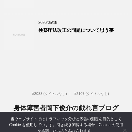
2020/05/18
検察庁法改正の問題について思う事
#2088 (タイトルなし)
#2107 (タイトルなし)
身体障害者岡下俊介の戯れ言ブログ
当ウェブサイトではトラフィック分析と広告の測定を目的として
元IT系社長だった身体障害者岡下俊介の戯れ言ブログ
Cookie を使用しています。引き続き閲覧する場合、Cookie の使用
を承諾したものとみなされます。