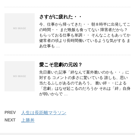
さすがに疲れた・・
今、仕事から帰ってきた・・ 朝８時半に出発してこ
の時間・・ まだ晩飯も食ってない 障害者だから？
もらっておる仕事も単調・・ そんなこともあってか
健常者の頃より長時間働いているような気がする ま
あ仕事も …
愛こそ悲劇の元凶？
先日書いた記事「絆なんて案外脆いのかも・・」に
対する コメントの多さに驚いている 誰しも、思い
当たるふしがあるのであろう。 脆い絆・・による
「悲劇」はなぜ起こるのだろうか それは「絆」自身
が弱いからで …
PREV
人生は長距離マラソン
NEXT
上勝丼