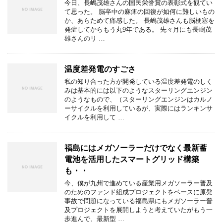
今日、長嶋茂雄さんの国民栄誉賞の表彰式を観てい
て思った。 脳卒中の麻痺の回復が如何に難しいもの
か、あらためて痛感した。 長嶋茂雄さんも脳梗塞を
発症してからもう丸9年である。 先々月にも長嶋茂
雄さんのリ …
温度差発電のすごさ
私の知り合った方が開発している温度差発電のしく
みは基本的には以下のようなスターリングエンジン
のようなもので、（スターリングエンジンはカルノ
ーサイクルを利用しているが、実際にはランキンサ
イクルを利用して …
福島にはメガソーラーだけでなく最新蓄
電池を活用したスマートグリッド構築
も・・
今、僕が九州で進めている産業用メガソーラー普及
のためのファンド組成プロジェクトをベースに原発
事故で問題になっている福島県にもメガソーラー普
及プロジェクトを展開しようと考えていたがもう一
歩進んで、最新型 …