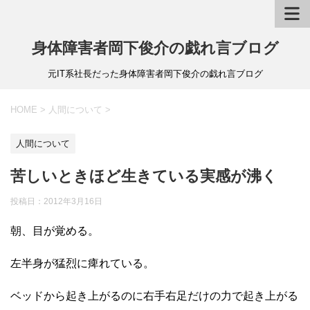
身体障害者岡下俊介の戯れ言ブログ
元IT系社長だった身体障害者岡下俊介の戯れ言ブログ
HOME
>
人間について
>
人間について
苦しいときほど生きている実感が沸く
投稿日：
2012年3月16日
朝、目が覚める。
左半身が猛烈に痺れている。
ベッドから起き上がるのに右手右足だけの力で起き上がる