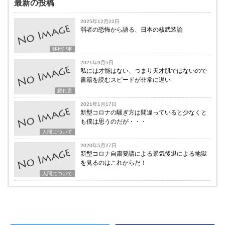
最新の投稿
2025年12月22日
弱者の恐怖から語る、日本の核武装論
移行記事
2021年9月5日
私には才能はない、つまり天才肌ではないので
書籍を読むスピードが非常に遅い
戯れ言
2021年1月17日
新型コロナの騒ぎ方は間違っていると少なくと
も僕は思うのだが・・・
人間について
2020年5月27日
新型コロナ自粛要請による景気後退による地獄
を見るのはこれからだ！
人間について