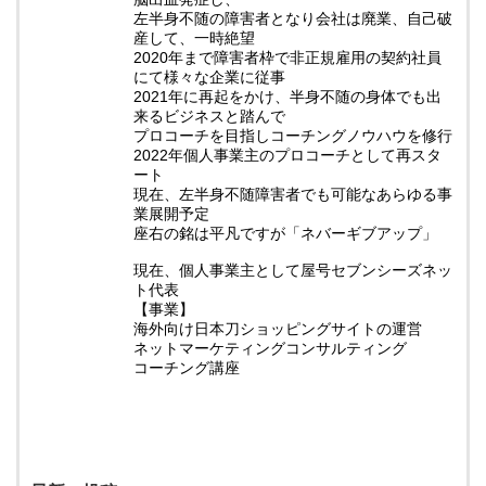
左半身不随の障害者となり会社は廃業、自己破
産して、一時絶望
2020年まで障害者枠で非正規雇用の契約社員
にて様々な企業に従事
2021年に再起をかけ、半身不随の身体でも出
来るビジネスと踏んで
プロコーチを目指しコーチングノウハウを修行
2022年個人事業主のプロコーチとして再スタ
ート
現在、左半身不随障害者でも可能なあらゆる事
業展開予定
座右の銘は平凡ですが「ネバーギブアップ」
現在、個人事業主として屋号セブンシーズネッ
ト代表
【事業】
海外向け日本刀ショッピングサイトの運営
ネットマーケティングコンサルティング
コーチング講座