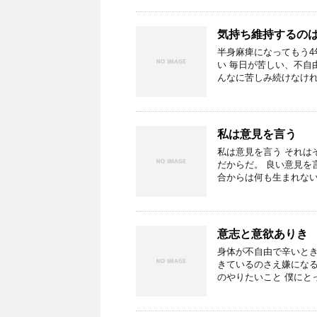
気持ち維持するの
半身麻痺になってもう4
い 毎日が苦しい、不自
んなに苦しみ続けなけれ
私は意見を言う
私は意見を言う それは
だからだ。 良い意見を
合からは何も生まれない
意志と意欲ありき
身体が不自由で辛いとき
きているのさえ嫌になる
のやりたいこと 僕にと