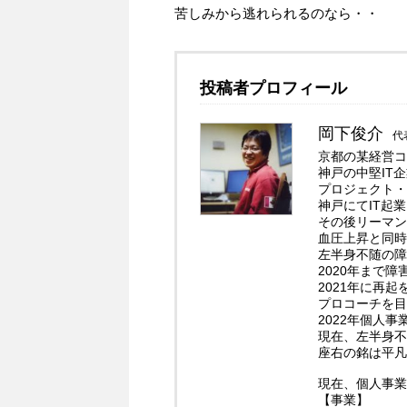
苦しみから逃れられるのなら・・
投稿者プロフィール
岡下俊介
代
京都の某経営コ
神戸の中堅IT
プロジェクト・
神戸にてIT起
その後リーマン
血圧上昇と同時
左半身不随の障
2020年まで
2021年に再
プロコーチを目
2022年個人
現在、左半身不
座右の銘は平凡
現在、個人事業
【事業】