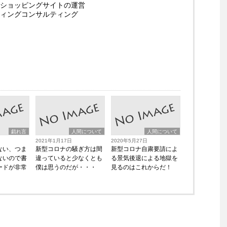
ショッピングサイトの運営
ィングコンサルティング
戯れ言
人間について
人間について
2021年1月17日
2020年5月27日
ない、つま
新型コロナの騒ぎ方は間
新型コロナ自粛要請によ
ないので書
違っていると少なくとも
る景気後退による地獄を
ードが非常
僕は思うのだが・・・
見るのはこれからだ！