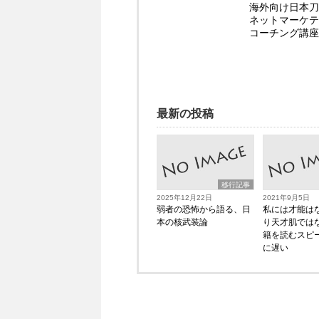
海外向け日本刀
ネットマーケテ
コーチング講座
最新の投稿
移行記事
2025年12月22日
2021年9月5日
弱者の恐怖から語る、日
私には才能は
本の核武装論
り天才肌では
籍を読むスピ
に遅い