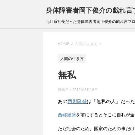
身体障害者岡下俊介の戯れ言
元IT系社長だった身体障害者岡下俊介の戯れ言ブ
HOME
>
人間の生き方
>
人間の生き方
無私
投稿日：
2012年3月18日
あの
西郷隆盛
は「無私の人」だった
西郷隆盛
を前にするとそこに自我が全
ただ社会のため、国家のための事だけ