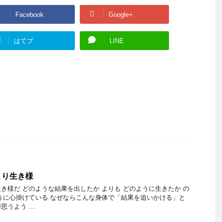
Facebook
Google+
!
はてブ
LINE
より生き様
き様だ どのような結果を出したか よりも どのように生きたか の
うに心掛けている なぜならこんな身体で「結果を追いかける」と
思うよう …