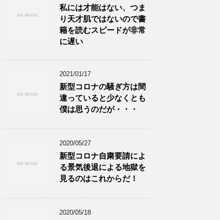
私には才能はない、つま
り天才肌ではないので書
籍を読むスピードが非常
に遅い
2021/01/17
新型コロナの騒ぎ方は間
違っていると少なくとも
僕は思うのだが・・・
2020/05/27
新型コロナ自粛要請によ
る景気後退による地獄を
見るのはこれからだ！
2020/05/18