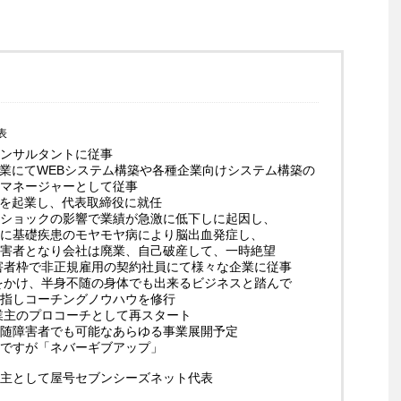
表
ンサルタントに従事
企業にてWEBシステム構築や各種企業向けシステム構築の
マネージャーとして従事
業を起業し、代表取締役に就任
ショックの影響で業績が急激に低下しに起因し、
に基礎疾患のモヤモヤ病により脳出血発症し、
害者となり会社は廃業、自己破産して、一時絶望
障害者枠で非正規雇用の契約社員にて様々な企業に従事
起をかけ、半身不随の身体でも出来るビジネスと踏んで
指しコーチングノウハウを修行
事業主のプロコーチとして再スタート
随障害者でも可能なあらゆる事業展開予定
ですが「ネバーギブアップ」
主として屋号セブンシーズネット代表