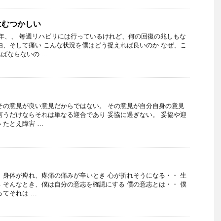
はむつかしい
年、、 毎週リハビリには行っているけれど、何の回復の兆しもな
由、そして痛い こんな状況を僕はどう捉えれば良いのか なぜ、こ
ばならないの …
その意見が良い意見だからではない。 その意見が自分自身の意見
言うだけならそれは単なる迎合であり 妥協に過ぎない。 妥協や迎
 たとえ障害 …
 身体が痺れ、疼痛の痛みが辛いとき 心が折れそうになる・・ 生
 そんなとき、僕は自分の意志を確認にする 僕の意志とは・・ 僕
ってそれは …