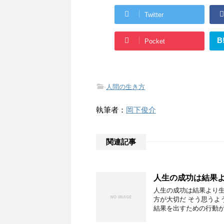
Twitter
B
Pocket
-
人間の生き方
執筆者：
岡下俊介
関連記事
人生の成功は結果
人生の成功は結果より生
方が大切だ そう思うよ
結果を出すための行動が