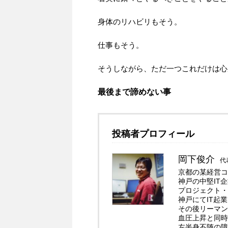
身体のリハビリもそう。
仕事もそう。
そうしながら、ただ一つこれだけは心
最後まで諦めない事
投稿者プロフィール
岡下俊介
代
京都の某経営コ
神戸の中堅IT
プロジェクト・
神戸にてIT起
その後リーマン
血圧上昇と同時
左半身不随の障