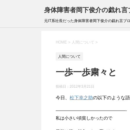
身体障害者岡下俊介の戯れ言
元IT系社長だった身体障害者岡下俊介の戯れ言ブ
HOME
>
人間について
>
人間について
一歩一歩粛々と
投稿日：
2012年3月21日
今日、
松下幸之助
の以下のような語
————————————————-
私は小さい頃貧しかったので