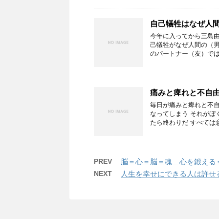
自己犠牲はなぜ人
今年に入ってから三島由
己犠牲がなぜ人間の（男
のパートナー（友）では
痛みと痺れと不自
毎日が痛みと痺れと不自
なってしまう それがぼ
たら終わりだ すべては
PREV
脳＝心＝脳＝魂 心を鍛える
NEXT
人生を幸せにできる人は許せ