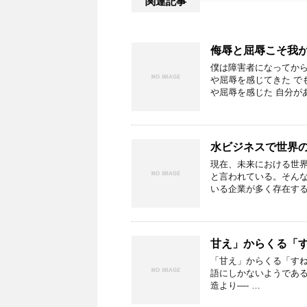
関連記事
侮辱と屈辱こそ我
僕は障害者になってから
や屈辱を感じてきた で
や屈辱を感じた 自分が
水ビジネスで世界
現在、未来における世
と言われている。そん
いる企業が多く存在する
甘え」からくる「
「甘え」からくる「すね
語にしかないようである
造より—- …