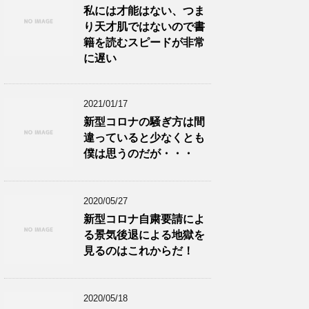
私には才能はない、つま
り天才肌ではないので書
籍を読むスピードが非常
に遅い
2021/01/17
新型コロナの騒ぎ方は間
違っていると少なくとも
僕は思うのだが・・・
2020/05/27
新型コロナ自粛要請によ
る景気後退による地獄を
見るのはこれからだ！
2020/05/18