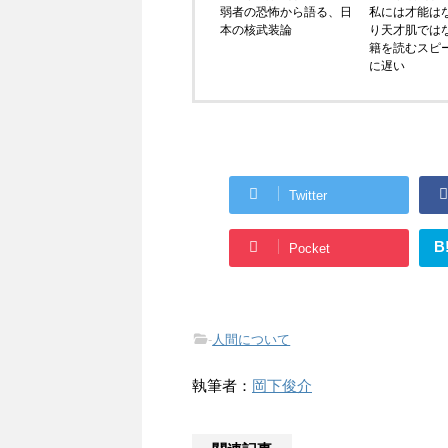
弱者の恐怖から語る、日
私には才能は
本の核武装論
り天才肌では
籍を読むスピ
に遅い
Twitter
B
Pocket
-
人間について
執筆者：
岡下俊介