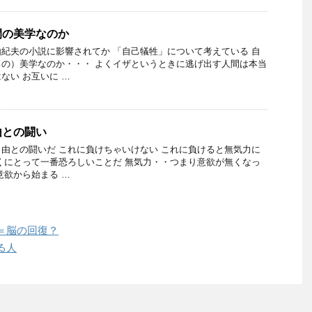
間の美学なのか
紀夫の小説に影響されてか 「自己犠牲」について考えている 自
の）美学なのか・・・ よくイザというときに逃げ出す人間は本当
ない お互いに …
由との闘い
由との闘いだ これに負けちゃいけない これに負けると無気力に
くにとって一番恐ろしいことだ 無気力・・つまり意欲が無くなっ
意欲から始まる …
＝脳の回復？
る人