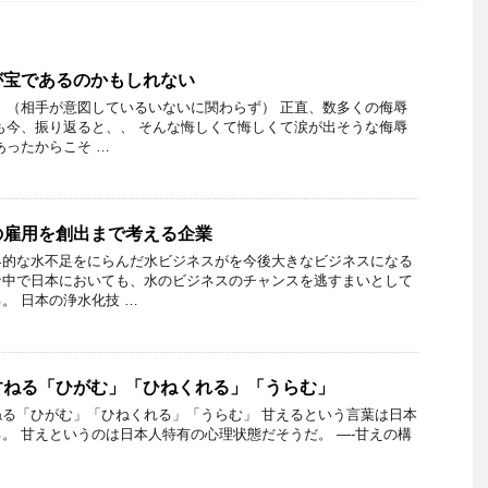
が宝であるのかもしれない
 （相手が意図しているいないに関わらず） 正直、数多くの侮辱
も今、振り返ると、、 そんな悔しくて悔しくて涙が出そうな侮辱
あったからこそ …
の雇用を創出まで考える企業
界的な水不足をにらんだ水ビジネスがを今後大きなビジネスになる
な中で日本においても、水のビジネスのチャンスを逃すまいとして
。 日本の浄水化技 …
すねる「ひがむ」「ひねくれる」「うらむ」
る「ひがむ」「ひねくれる」「うらむ」 甘えるという言葉は日本
。 甘えというのは日本人特有の心理状態だそうだ。 —-甘えの構