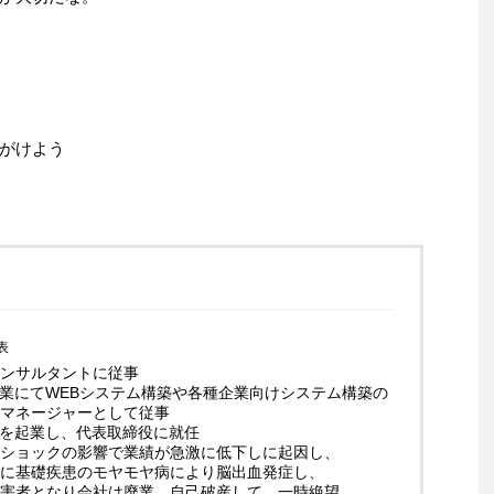
がけよう
表
ンサルタントに従事
企業にてWEBシステム構築や各種企業向けシステム構築の
マネージャーとして従事
業を起業し、代表取締役に就任
ショックの影響で業績が急激に低下しに起因し、
に基礎疾患のモヤモヤ病により脳出血発症し、
害者となり会社は廃業、自己破産して、一時絶望