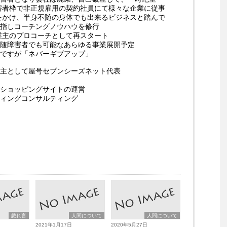
障害者枠で非正規雇用の契約社員にて様々な企業に従事
起をかけ、半身不随の身体でも出来るビジネスと踏んで
指しコーチングノウハウを修行
事業主のプロコーチとして再スタート
随障害者でも可能なあらゆる事業展開予定
ですが「ネバーギブアップ」
主として屋号セブンシーズネット代表
ショッピングサイトの運営
ィングコンサルティング
戯れ言
人間について
人間について
2021年1月17日
2020年5月27日