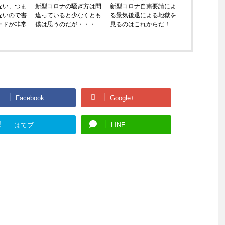
ない、つま
新型コロナの騒ぎ方は間
新型コロナ自粛要請によ
ないので書
違っていると少なくとも
る景気後退による地獄を
ードが非常
僕は思うのだが・・・
見るのはこれからだ！
Facebook
Google+
!
はてブ
LINE