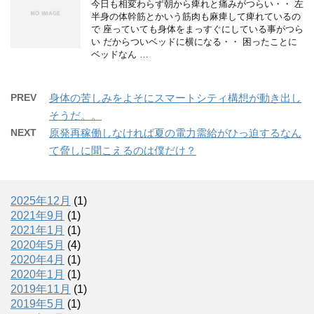
今日も相変わらず朝から痺れと痛みがつらい・・ 左
半身の体幹筋とかいう筋肉も麻痺して痺れているの
で 座っていても身体をまっすぐにしている事がつら
い だからついベッドに横になる・・ 困ったことに
ベッドなん …
PREV
身体の苦しみをよそにスマートシティ構想が動き出し
そうだ。。
NEXT
原発再稼働しなければ夏の電力需給がひっ迫するなん
て脅しに聞こえるのは僕だけ？
2025年12月
(1)
2021年9月
(1)
2021年1月
(1)
2020年5月
(4)
2020年4月
(1)
2020年1月
(1)
2019年11月
(1)
2019年5月
(1)