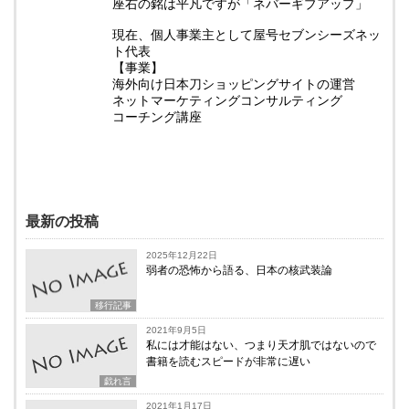
座右の銘は平凡ですが「ネバーギブアップ」
現在、個人事業主として屋号セブンシーズネッ
ト代表
【事業】
海外向け日本刀ショッピングサイトの運営
ネットマーケティングコンサルティング
コーチング講座
最新の投稿
2025年12月22日
弱者の恐怖から語る、日本の核武装論
移行記事
2021年9月5日
私には才能はない、つまり天才肌ではないので
書籍を読むスピードが非常に遅い
戯れ言
2021年1月17日