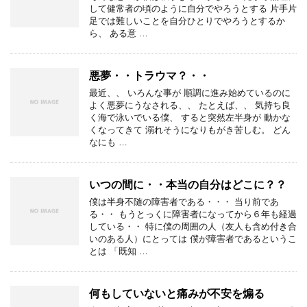
して健常者の頃のように自分でやろうとする 片手片
足では難しいことを自分ひとりでやろうとするか
ら、 ある意 …
悪夢・・トラウマ？・・
最近、、 いろんな事が 順調に進み始めているのに
よく悪夢にうなされる、、 たとえば、、 気持ち良
く海で泳いでいる僕、 すると突然左半身が 動かな
くなってきて 溺れそうになりもがき苦しむ。 どん
なにも …
いつの間に・・本当の自分はどこに？？
僕は半身不随の障害者である・・・ 当り前であ
る・・ もうとっくに障害者になってから６年も経過
している・・ 特に僕の周囲の人（友人も含め付き合
いのある人）にとっては 僕が障害者であるというこ
とは 「既知 …
何もしていないと痛みが不安を煽る