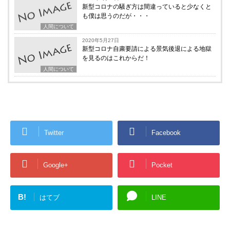
新型コロナの騒ぎ方は間違っていると少なくと
も僕は思うのだが・・・
人間について
2020年5月27日
新型コロナ自粛要請による景気後退による地獄
を見るのはこれからだ！
人間について
Twitter
Facebook
Google+
Pocket
B!
はてブ
LINE