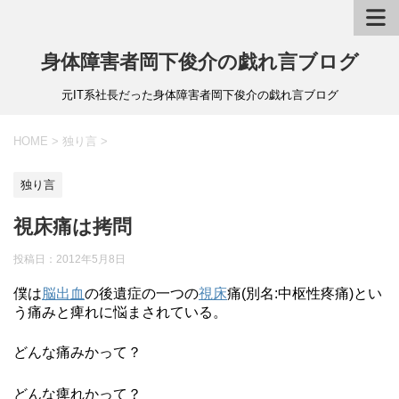
身体障害者岡下俊介の戯れ言ブログ
元IT系社長だった身体障害者岡下俊介の戯れ言ブログ
HOME
>
独り言
>
独り言
視床痛は拷問
投稿日：
2012年5月8日
僕は
脳出血
の後遺症の一つの
視床
痛(別名:中枢性疼痛)とい
う痛みと痺れに悩まされている。
どんな痛みかって？
どんな痺れかって？