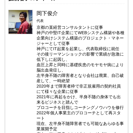
岡下俊介
代表
京都の某経営コンサルタントに従事
神戸の中堅IT企業にてWEBシステム構築や各種
企業向けシステム構築のプロジェクト・マネー
ジャーとして従事
神戸にてIT起業を起業し、代表取締役に就任
その後リーマンショックの影響で業績が急激に
低下しに起因し、
血圧上昇と同時に基礎疾患のモヤモヤ病により
脳出血発症し、
左半身不随の障害者となり会社は廃業、自己破
産して、一時絶望
2020年まで障害者枠で非正規雇用の契約社員
にて様々な企業に従事
2021年に再起をかけ、半身不随の身体でも出
来るビジネスと踏んで
プロコーチを目指しコーチングノウハウを修行
2022年個人事業主のプロコーチとして再スタ
ート
現在、左半身不随障害者でも可能なあらゆる事
業展開予定