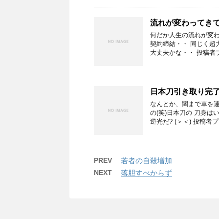
流れが変わってき
何だか人生の流れが変わ
契約締結・・ 同じく超
大丈夫かな・・ 投稿者
日本刀引き取り完
なんとか、関まで車を運
の(笑)日本刀の 刀身
逆光だ? (＞＜) 投稿者プ
PREV
若者の自殺増加
NEXT
落胆すべからず