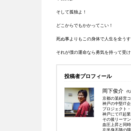
そして孤独よ！
どこからでもかかってこい！
死ぬ事よりもこの身体で人生を全うす
それが僕の運命なら勇気を持って受け
投稿者プロフィール
岡下俊介
代
京都の某経営コ
神戸の中堅IT
プロジェクト・
神戸にてIT起
その後リーマン
血圧上昇と同時
左半身不随の障