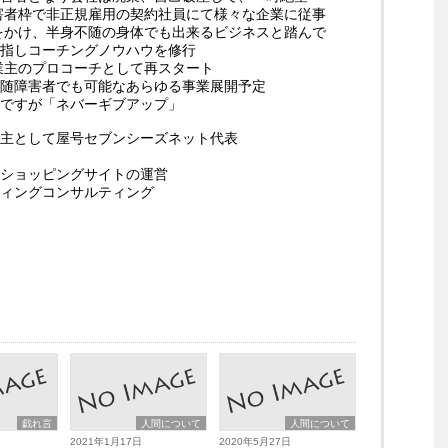
障害者枠で非正規雇用の契約社員にて様々な企業に従事
起をかけ、半身不随の身体でも出来るビジネスと踏んで
指しコーチングノウハウを修行
事業主のプロコーチとして再スタート
随障害者でも可能なあらゆる事業展開予定
ですが「ネバーギブアップ」
主として屋号セブンシーズネット代表
ショッピングサイトの運営
ィングコンサルティング
戯れ言
人間について
人間について
2021年1月17日
2020年5月27日