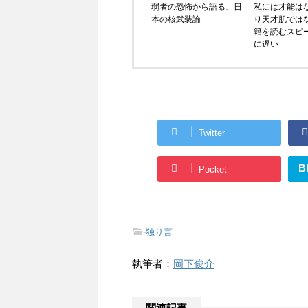
弱者の恐怖から語る、日
私には才能は
本の核武装論
り天才肌では
籍を読むスピ
に遅い
Twitter
B
Pocket
-
独り言
執筆者：
岡下俊介
関連記事