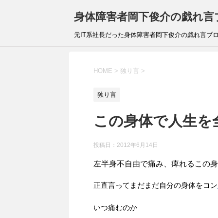
身体障害者岡下俊介の戯れ言
元IT系社長だった身体障害者岡下俊介の戯れ言ブ
HOME
>
独り言
>
独り言
この身体で人生を
投稿日：
2012年6月14日
左半身不自由で痛み、痺れるこの身
正直言ってまだまだ自分の身体をコン
いつ痛むのか