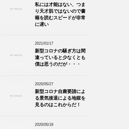
私には才能はない、つま
り天才肌ではないので書
籍を読むスピードが非常
に遅い
2021/01/17
新型コロナの騒ぎ方は間
違っていると少なくとも
僕は思うのだが・・・
2020/05/27
新型コロナ自粛要請によ
る景気後退による地獄を
見るのはこれからだ！
2020/05/18