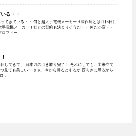
ている・・
ってきている・・ 何と超大手電機メーカーＨ製作所とは2月5日に
大手電機メーカーＴ社との契約も決まりそうだ・・ 何だか変・・
プロフィー …
了！
転してきて、 日本刀の引き取り完了！ それにしても、出来立て
はいつ見ても美しい！ さぁ、今から帰るとするか 西向きに帰るから
ロ …