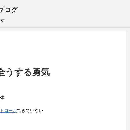
ブログ
ログ
全うする勇気
体
トロール
できていない