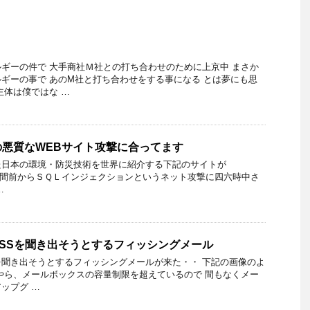
ギーの件で 大手商社Ｍ社との打ち合わせのために上京中 まさか
ギーの事で あのM社と打ち合わせをする事になる とは夢にも思
主体は僕ではな …
悪質なWEBサイト攻撃に合ってます
た日本の環境・防災技術を世界に紹介する下記のサイトが
n.jp/ 2,3週間前からＳＱＬインジェクションというネット攻撃に四六時中さ
…
PASSを聞き出そうとするフィッシングメール
SSを聞き出そうとするフィッシングメールが来た・・ 下記の画像のよ
やら、メールボックスの容量制限を超えているので 間もなくメー
ップグ …