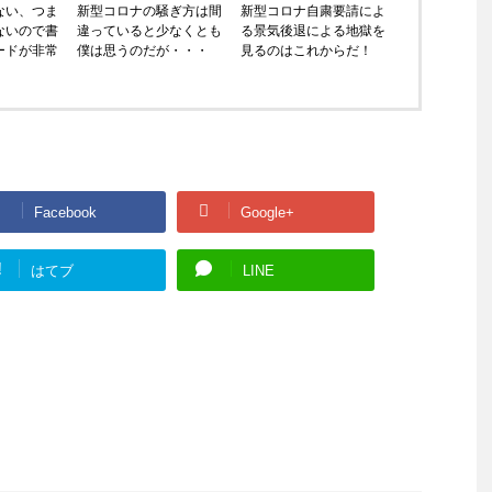
ない、つま
新型コロナの騒ぎ方は間
新型コロナ自粛要請によ
ないので書
違っていると少なくとも
る景気後退による地獄を
ードが非常
僕は思うのだが・・・
見るのはこれからだ！
Facebook
Google+
!
はてブ
LINE