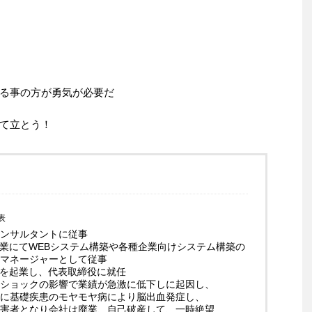
る事の方が勇気が必要だ
て立とう！
表
ンサルタントに従事
企業にてWEBシステム構築や各種企業向けシステム構築の
マネージャーとして従事
業を起業し、代表取締役に就任
ショックの影響で業績が急激に低下しに起因し、
に基礎疾患のモヤモヤ病により脳出血発症し、
害者となり会社は廃業、自己破産して、一時絶望