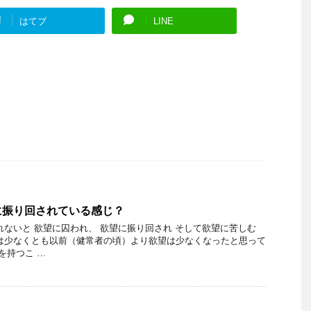
!
はてブ
LINE
に振り回されている感じ？
れないと 欲望に囚われ、 欲望に振り回され そして欲望に苦しむ
は少なくとも以前（健常者の頃）より欲望は少なくなったと思って
を持つこ …