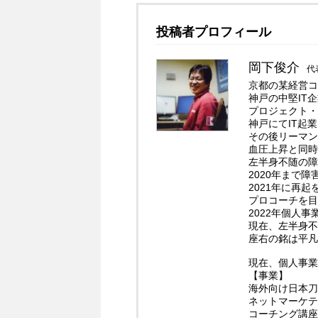
投稿者プロフィール
岡下俊介
代
京都の某経営コ
神戸の中堅IT
プロジェクト・
神戸にてIT起
その後リーマン
血圧上昇と同時
左半身不随の障
2020年まで
2021年に再
プロコーチを目
2022年個人
現在、左半身不
座右の銘は平凡
現在、個人事業
【事業】
海外向け日本刀
ネットマーケテ
コーチング講座