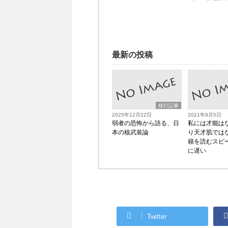
最新の投稿
移行記事
2025年12月22日
2021年9月5日
弱者の恐怖から語る、日
私には才能は
本の核武装論
り天才肌では
籍を読むスピ
に遅い
Twitter