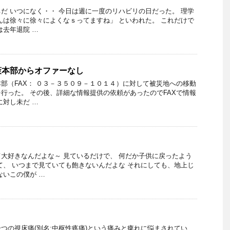
だ いつになく・・ 今日は週に一度のリハビリの日だった。 理学
んは徐々に徐々によくなｓってますね」 といわれた。 これだけで
は去年退院 …
策本部からオファーなし
部（FAX： ０３－３５０９－１０１４）に対して被災地への移動
行った。 その後、詳細な情報提供の依頼があったのでFAXで情報
に対し未だ …
大好きなんだよな～ 見ているだけで、 何だか子供に戻ったよう
て、 いつまで見ていても飽きないんだよな それにしても、地上じ
ないこの僕が …
つの視床痛(別名:中枢性疼痛)という痛みと痺れに悩まされてい