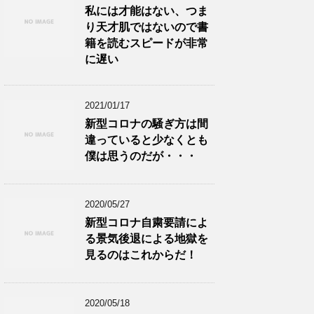
私には才能はない、つま
り天才肌ではないので書
籍を読むスピードが非常
に遅い
2021/01/17
新型コロナの騒ぎ方は間
違っていると少なくとも
僕は思うのだが・・・
2020/05/27
新型コロナ自粛要請によ
る景気後退による地獄を
見るのはこれからだ！
2020/05/18