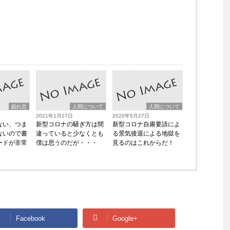
戯れ言
人間について
人間について
2021年1月17日
2020年5月27日
ない、つま
新型コロナの騒ぎ方は間
新型コロナ自粛要請によ
ないので書
違っていると少なくとも
る景気後退による地獄を
ードが非常
僕は思うのだが・・・
見るのはこれからだ！
Facebook
Google+