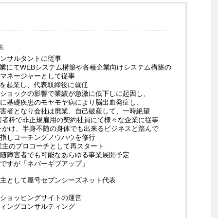
表
ンサルタントに従事
企業にてWEBシステム構築や各種企業向けシステム構築の
マネージャーとして従事
業を起業し、代表取締役に就任
ショックの影響で業績が急激に低下しに起因し、
に基礎疾患のモヤモヤ病により脳出血発症し、
害者となり会社は廃業、自己破産して、一時絶望
障害者枠で非正規雇用の契約社員にて様々な企業に従事
起をかけ、半身不随の身体でも出来るビジネスと踏んで
指しコーチングノウハウを修行
事業主のプロコーチとして再スタート
随障害者でも可能なあらゆる事業展開予定
ですが「ネバーギブアップ」
主として屋号セブンシーズネット代表
ショッピングサイトの運営
ィングコンサルティング