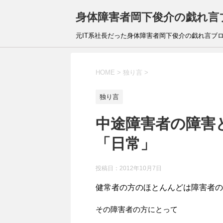
身体障害者岡下俊介の戯れ言
元IT系社長だった身体障害者岡下俊介の戯れ言ブ
HOME
>
独り言
>
独り言
中途障害者の障害
「日常」
投稿日：
2012年10月7日
健常者の方のほとんんどは障害者の
その障害者の方にとって