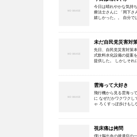
今日は晴れやかな気持ち
療法士さんに 「岡下さ
嬉しかった。。 自分で
未だ自民党災害対
先日、自民党災害対策本
式飲料水化設備の提案を
提供した。 しかしそれ
雲海って大好き
飛行機から見る雲海って
に なぜだかワクワクし
ゃ ろくすっぽ歩けもし
視床痛は拷問
僕は脳出血の後遺症の一