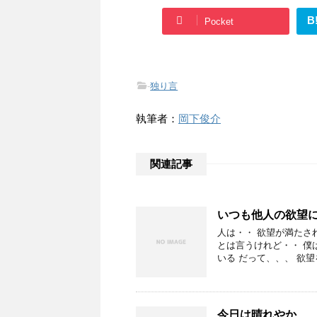
B
Pocket
-
独り言
執筆者：
岡下俊介
関連記事
いつも他人の欲望
人は・・ 欲望が満たさ
とは言うけれど・・ 僕
いる だって、、、 欲望
今日は晴れやか