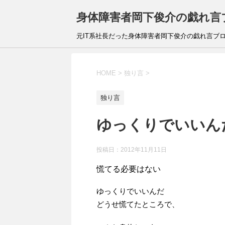
身体障害者岡下俊介の戯れ言
元IT系社長だった身体障害者岡下俊介の戯れ言ブ
HOME
>
独り言
>
独り言
ゆっくりでいいん
投稿日：
2012年11月11日
慌てる必要はない
ゆっくりでいいんだ
どうせ慌てたところで、