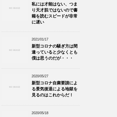
私には才能はない、つま
り天才肌ではないので書
籍を読むスピードが非常
に遅い
2021/01/17
新型コロナの騒ぎ方は間
違っていると少なくとも
僕は思うのだが・・・
2020/05/27
新型コロナ自粛要請によ
る景気後退による地獄を
見るのはこれからだ！
2020/05/18