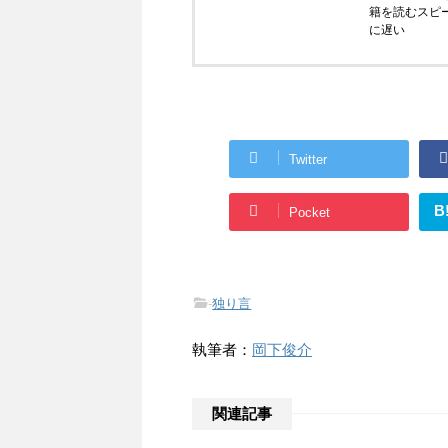
籍を読むスピ
に遅い
Twitter
B
Pocket
-
独り言
執筆者：
岡下俊介
関連記事