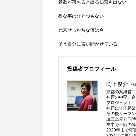
意欲が落ちると出る知恵も出ない
得な事はひとつもない
元来せっかちな僕は今
そう自分に言い聞かせている
投稿者プロフィール
岡下俊介
代
京都の某経営コ
神戸の中堅IT
プロジェクト・
神戸にてIT起
その後リーマン
血圧上昇と同時
左半身不随の障
2020年まで
2021年に再