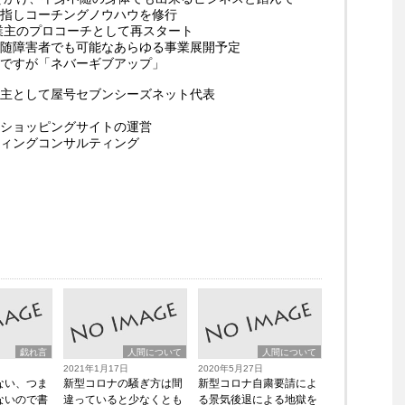
指しコーチングノウハウを修行
事業主のプロコーチとして再スタート
随障害者でも可能なあらゆる事業展開予定
ですが「ネバーギブアップ」
主として屋号セブンシーズネット代表
ショッピングサイトの運営
ィングコンサルティング
戯れ言
人間について
人間について
2021年1月17日
2020年5月27日
ない、つま
新型コロナの騒ぎ方は間
新型コロナ自粛要請によ
ないので書
違っていると少なくとも
る景気後退による地獄を