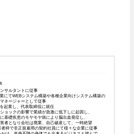
表
ンサルタントに従事
企業にてWEBシステム構築や各種企業向けシステム構築の
マネージャーとして従事
業を起業し、代表取締役に就任
ショックの影響で業績が急激に低下しに起因し、
に基礎疾患のモヤモヤ病により脳出血発症し、
害者となり会社は廃業、自己破産して、一時絶望
障害者枠で非正規雇用の契約社員にて様々な企業に従事
起をかけ、半身不随の身体でも出来るビジネスと踏んで