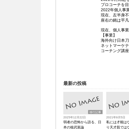
プロコーチを目
2022年個人
現在、左半身不
座右の銘は平凡
現在、個人事業
【事業】
海外向け日本刀
ネットマーケテ
コーチング講座
最新の投稿
移行記事
2025年12月22日
2021年9月5日
弱者の恐怖から語る、日
私には才能は
本の核武装論
り天才肌では