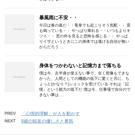
暴風雨に不安・・
今日は春の嵐だ・・竜巻でも起こりそう気配・・ 雷
も鳴っている・・ やっぱり痺れる・・いつもよりキ
ツイ・・ 窓の外を見ると恐怖を感じる・・ やっぱ
りイザというときにこの身体では逃げる自信が無い
からだろう …
身体をつかわないと記憶力まで落ちる
僕は今、左半身が使えない事で、全く想像もできな
かった、人間としての機能の低下に驚くと共に、ち
ょっと(かなり？)ショックを受けている それは「記
憶」という能力の低下だ 僕は今、仕事場で自分ので
きない事は …
PREV
「心情的理解」が人を動かす
NEXT
8歳の戦友の優しさと勇気