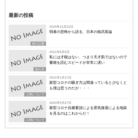
最新の投稿
2025年12月22日
弱者の恐怖から語る、日本の核武装論
移行記事
2021年9月5日
私には才能はない、つまり天才肌ではないので
書籍を読むスピードが非常に遅い
戯れ言
2021年1月17日
新型コロナの騒ぎ方は間違っていると少なくと
も僕は思うのだが・・・
人間について
2020年5月27日
新型コロナ自粛要請による景気後退による地獄
を見るのはこれからだ！
人間について