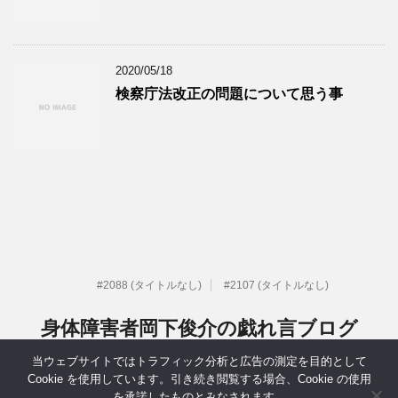
2020/05/18
検察庁法改正の問題について思う事
#2088 (タイトルなし)
#2107 (タイトルなし)
身体障害者岡下俊介の戯れ言ブログ
当ウェブサイトではトラフィック分析と広告の測定を目的として
元IT系社長だった身体障害者岡下俊介の戯れ言ブログ
Cookie を使用しています。引き続き閲覧する場合、Cookie の使用
を承諾したものとみなされます。