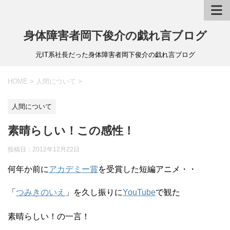
身体障害者岡下俊介の戯れ言ブログ
元IT系社長だった身体障害者岡下俊介の戯れ言ブログ
HOME
>
人間について
>
人間について
素晴らしい！この感性！
投稿日：
2012年12月22日
何年か前に
アカデミー賞
を受賞した短編アニメ・・
「
つみきのいえ
」を久し振りに
YouTube
で観た
素晴らしい！の一言！