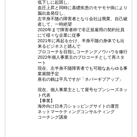
低下しに起因し、
血圧上昇と同時に基礎疾患のモヤモヤ病により
脳出血発症し、
左半身不随の障害者となり会社は廃業、自己破
産して、一時絶望
2020年まで障害者枠で非正規雇用の契約社員
にて様々な企業に従事
2021年に再起をかけ、半身不随の身体でも出
来るビジネスと踏んで
プロコーチを目指しコーチングノウハウを修行
2022年個人事業主のプロコーチとして再スタ
ート
現在、左半身不随障害者でも可能なあらゆる事
業展開予定
座右の銘は平凡ですが「ネバーギブアップ」
現在、個人事業主として屋号セブンシーズネッ
ト代表
【事業】
海外向け日本刀ショッピングサイトの運営
ネットマーケティングコンサルティング
コーチング講座