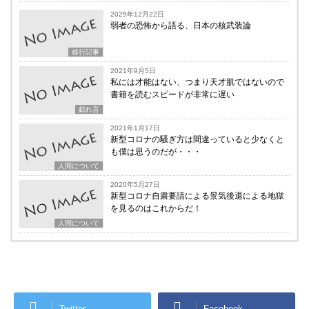
2025年12月22日
弱者の恐怖から語る、日本の核武装論
移行記事
2021年9月5日
私には才能はない、つまり天才肌ではないので
書籍を読むスピードが非常に遅い
戯れ言
2021年1月17日
新型コロナの騒ぎ方は間違っていると少なくと
も僕は思うのだが・・・
人間について
2020年5月27日
新型コロナ自粛要請による景気後退による地獄
を見るのはこれからだ！
人間について
Twitter
Facebook