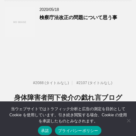
2020/05/18
検察庁法改正の問題について思う事
#2088 (タイトルなし)
#2107 (タイトルなし)
身体障害者岡下俊介の戯れ言ブログ
当ウェブサイトではトラフィック分析と広告の測定を目的として
元IT系社長だった身体障害者岡下俊介の戯れ言ブログ
Cookie を使用しています。引き続き閲覧する場合、Cookie の使用
を承諾したものとみなされます。
Copyright© 身体障害者岡下俊介の戯れ言ブログ , 2026 All Rights
Reserved.
承諾
プライバシーポリシー