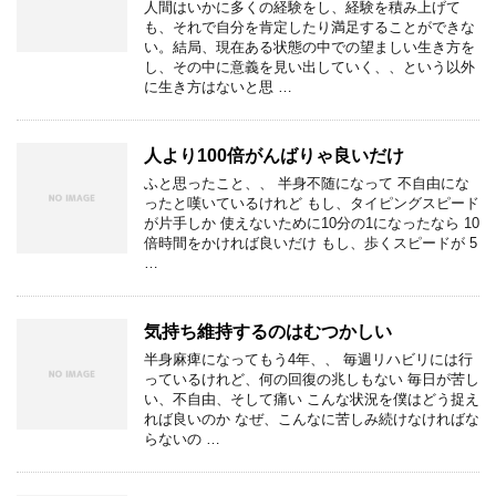
人間はいかに多くの経験をし、経験を積み上げて
も、それで自分を肯定したり満足することができな
い。結局、現在ある状態の中での望ましい生き方を
し、その中に意義を見い出していく、、という以外
に生き方はないと思 …
人より100倍がんばりゃ良いだけ
ふと思ったこと、、 半身不随になって 不自由にな
ったと嘆いているけれど もし、タイピングスピード
が片手しか 使えないために10分の1になったなら 10
倍時間をかければ良いだけ もし、歩くスピードが 5
…
気持ち維持するのはむつかしい
半身麻痺になってもう4年、、 毎週リハビリには行
っているけれど、何の回復の兆しもない 毎日が苦し
い、不自由、そして痛い こんな状況を僕はどう捉え
れば良いのか なぜ、こんなに苦しみ続けなければな
らないの …