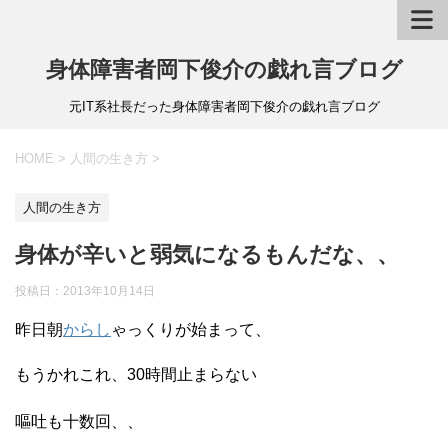
身体障害者岡下俊介の戯れ言ブログ
元IT系社長だった身体障害者岡下俊介の戯れ言ブログ
HOME
>
人間の生き方
>
人間の生き方
身体が辛いと弱気になるもんだな、、
投稿日：
2013年10月14日
昨日朝
からし
ゃっくりが始まって、
もうかれこれ、30時間止まらない
嘔吐も十数回、、