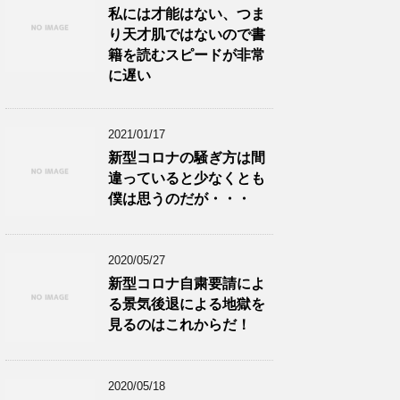
私には才能はない、つま
り天才肌ではないので書
籍を読むスピードが非常
に遅い
2021/01/17
新型コロナの騒ぎ方は間
違っていると少なくとも
僕は思うのだが・・・
2020/05/27
新型コロナ自粛要請によ
る景気後退による地獄を
見るのはこれからだ！
2020/05/18