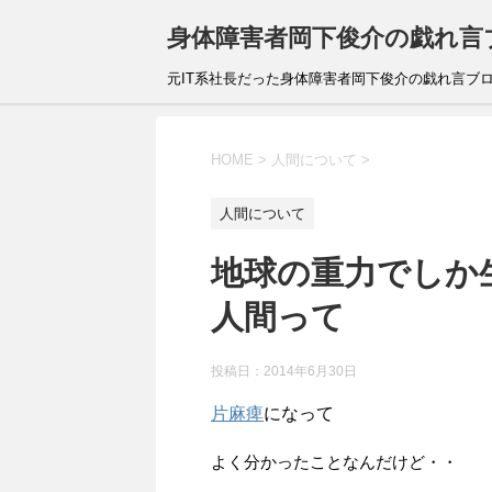
身体障害者岡下俊介の戯れ言
元IT系社長だった身体障害者岡下俊介の戯れ言ブ
HOME
>
人間について
>
人間について
地球の重力でしか
人間って
投稿日：
2014年6月30日
片麻痺
になって
よく分かったことなんだけど・・