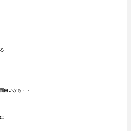
る
面白いかも・・
に