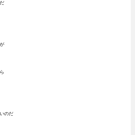
だ
が
ら
いのだ