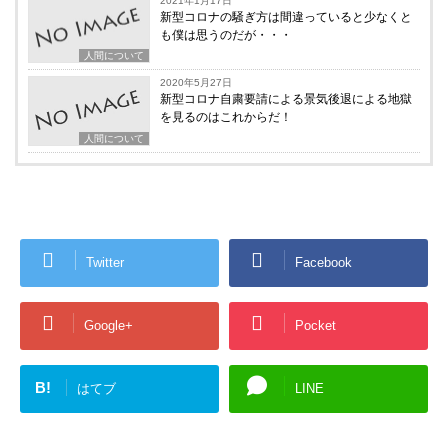
2021年1月17日
新型コロナの騒ぎ方は間違っていると少なくと
も僕は思うのだが・・・
人間について
2020年5月27日
新型コロナ自粛要請による景気後退による地獄
を見るのはこれからだ！
人間について
Twitter
Facebook
Google+
Pocket
B!
はてブ
LINE