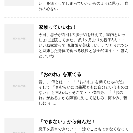
い」を無くしてしまっていたからのように思う。 自
分の心をい …
家族っていいね！
今日、息子が2回目の脳手術を終えて、家内といっ
しょに退院してきた。 約1ヶ月ぶりの親子3人・・
いいね家族って 晩御飯が美味しい。。ひとりポツン
と麻痺した身体で食べる晩飯とは全然違う・・ ほん
といいね …
『おのれ』を棄てる
昔、、 侍とは・・ 「『おのれ』を棄てたものだ」
そして 「さむらいには生死ともに自分というものは
ない」 と言われた そこで・・ 僕自身、「『おの
れ』がある」から障害に対して悲しみ、悔やみ、苦
しむ そ …
「できない」から何んだ！
息子を肩車できない・・ 泳ぐこともできなくなって