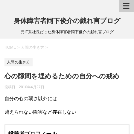
身体障害者岡下俊介の戯れ言ブログ
元IT系社長だった身体障害者岡下俊介の戯れ言ブログ
HOME
>
人間の生き方
>
人間の生き方
心の隙間を埋めるための自分への戒め
投稿日：
2010年4月27日
自分の心の弱さ以外には
越えられない障害など存在しない
投稿者プロフィール