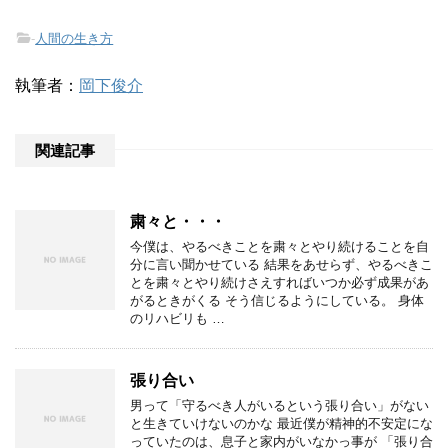
-
人間の生き方
執筆者：
岡下俊介
関連記事
粛々と・・・
今僕は、やるべきことを粛々とやり続けることを自
分に言い聞かせている 結果をあせらず、やるべきこ
とを粛々とやり続けさえすればいつか必ず成果があ
がるときがくる そう信じるようにしている。 身体
のリハビリも …
張り合い
男って「守るべき人がいるという張り合い」がない
と生きていけないのかな 最近僕が精神的不安定にな
っていたのは、息子と家内がいなかっ事が 「張り合