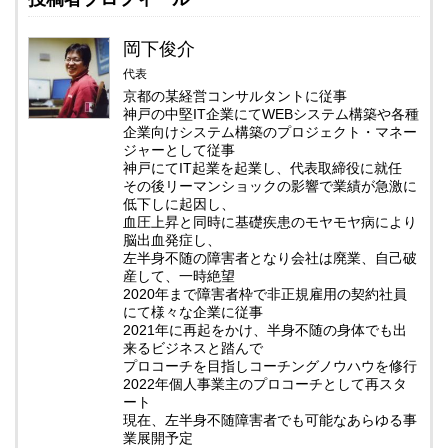
岡下俊介
代表
京都の某経営コンサルタントに従事
神戸の中堅IT企業にてWEBシステム構築や各種
企業向けシステム構築のプロジェクト・マネー
ジャーとして従事
神戸にてIT起業を起業し、代表取締役に就任
その後リーマンショックの影響で業績が急激に
低下しに起因し、
血圧上昇と同時に基礎疾患のモヤモヤ病により
脳出血発症し、
左半身不随の障害者となり会社は廃業、自己破
産して、一時絶望
2020年まで障害者枠で非正規雇用の契約社員
にて様々な企業に従事
2021年に再起をかけ、半身不随の身体でも出
来るビジネスと踏んで
プロコーチを目指しコーチングノウハウを修行
2022年個人事業主のプロコーチとして再スタ
ート
現在、左半身不随障害者でも可能なあらゆる事
業展開予定