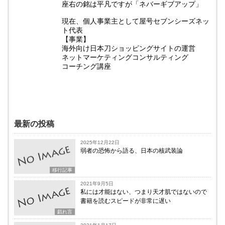
座右の銘は平凡ですが「ネバーギブアップ」
現在、個人事業主として屋号セブンシーズネッ
ト代表
【事業】
海外向け日本刀ショッピングサイトの運営
ネットマーケティングコンサルティング
コーチング講座
最新の投稿
2025年12月22日
弱者の恐怖から語る、日本の核武装論
移行記事
2021年9月5日
私には才能はない、つまり天才肌ではないので
書籍を読むスピードが非常に遅い
戯れ言