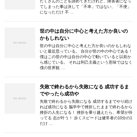
たくさんのことを諦めてきたけれど、障害者になっ
てしまった事は決して「不幸」ではない、「不便」
になっただけ 不 …
世の中は自分に中心と考えた方か良いの
かもしれない
世の中は自分に中心と考えた方か良いのかもしれな
いと最近思っている。 自分が世の中の中心である！
僕はこの世の中は自分の中心で動いていると以前か
ら感じている。 それは利己主義という意味ではなく
僕の世界観 …
失敗で終わるから失敗になる 成功するま
でやったら成功や
失敗で終わるから失敗になる 成功するまでやり続け
れば成功になる 脳卒中で挫折したままで終わるから
挫折の人生になる！ 挫折を乗り越えたら、希望が待
ってる 志が叶う！ 歩くスピードは健常者の10分の1
だけ …