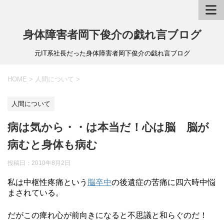
身体障害者岡下俊介の戯れ言ブログ
元IT系社長だった身体障害者岡下俊介の戯れ言ブログ
HOME
>
人間について
>
人間について
病は気から・・は本当だ！心は脳 脳が
病むと身体も病む
投稿日：
2010年8月2日
私は中枢性疼痛という
脳卒中
の後遺症の苦痛に四六時中悩
まされている。
だがこの痺れ心が前向きになると不思議と和らぐのだ！