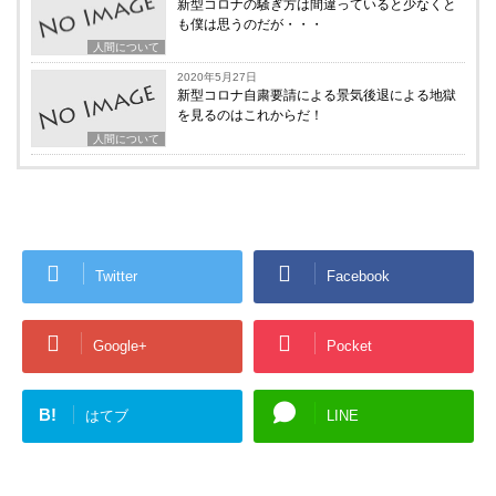
新型コロナの騒ぎ方は間違っていると少なくと
も僕は思うのだが・・・
人間について
2020年5月27日
新型コロナ自粛要請による景気後退による地獄
を見るのはこれからだ！
人間について
Twitter
Facebook
Google+
Pocket
B!
はてブ
LINE