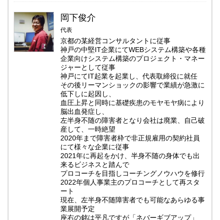
岡下俊介
代表
京都の某経営コンサルタントに従事
神戸の中堅IT企業にてWEBシステム構築や各種
企業向けシステム構築のプロジェクト・マネー
ジャーとして従事
神戸にてIT起業を起業し、代表取締役に就任
その後リーマンショックの影響で業績が急激に
低下しに起因し、
血圧上昇と同時に基礎疾患のモヤモヤ病により
脳出血発症し、
左半身不随の障害者となり会社は廃業、自己破
産して、一時絶望
2020年まで障害者枠で非正規雇用の契約社員
にて様々な企業に従事
2021年に再起をかけ、半身不随の身体でも出
来るビジネスと踏んで
プロコーチを目指しコーチングノウハウを修行
2022年個人事業主のプロコーチとして再スタ
ート
現在、左半身不随障害者でも可能なあらゆる事
業展開予定
座右の銘は平凡ですが「ネバーギブアップ」