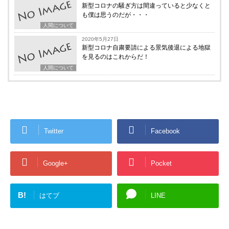
新型コロナの騒ぎ方は間違っていると少なくと
も僕は思うのだが・・・
人間について
2020年5月27日
新型コロナ自粛要請による景気後退による地獄
を見るのはこれからだ！
人間について
Twitter
Facebook
Google+
Pocket
B!
はてブ
LINE