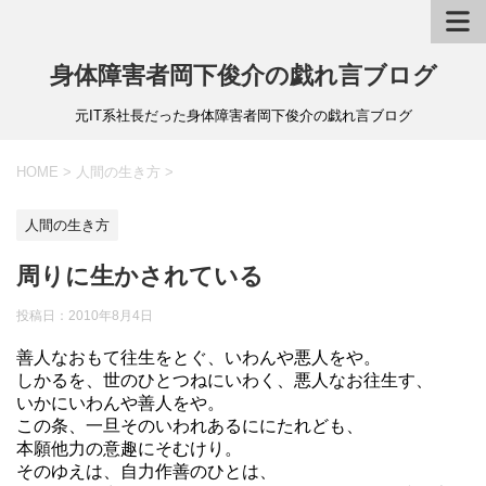
身体障害者岡下俊介の戯れ言ブログ
元IT系社長だった身体障害者岡下俊介の戯れ言ブログ
HOME
>
人間の生き方
>
人間の生き方
周りに生かされている
投稿日：
2010年8月4日
善人なおもて往生をとぐ、いわんや悪人をや。
しかるを、世のひとつねにいわく、悪人なお往生す、
いかにいわんや善人をや。
この条、一旦そのいわれあるににたれども、
本願他力の意趣にそむけり。
そのゆえは、自力作善のひとは、