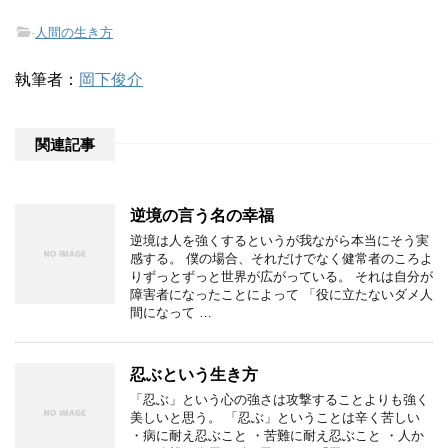
-
人間の生き方
執筆者：
岡下俊介
関連記事
逆境の言う名の幸福
逆境は人を強くするというが我ながら本当にそう実
感する。 僕の場合、それだけでなく健常者のころよ
りずっとずっと世界が広がっている。 それは自分が
障害者になったことによって 「役に立たないダメ人
間になって …
忍ぶという生き方
「忍ぶ」という心の強さは攻撃することよりも強く
美しいと思う。 「忍ぶ」ということは辛く苦しい
・病に耐え忍ぶこと ・苦難に耐え忍ぶこと ・人か