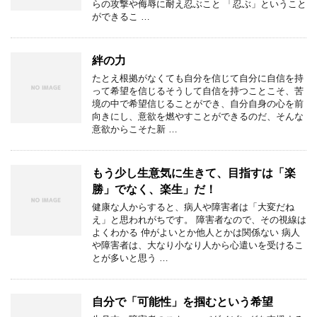
らの攻撃や侮辱に耐え忍ぶこと 「忍ぶ」ということ
ができるこ …
絆の力
たとえ根拠がなくても自分を信じて自分に自信を持
って希望を信じるそうして自信を持つことこそ、苦
境の中で希望信じることができ、自分自身の心を前
向きにし、意欲を燃やすことができるのだ、そんな
意欲からこそた新 …
もう少し生意気に生きて、目指すは「楽
勝」でなく、楽生」だ！
健康な人からすると、病人や障害者は「大変だね
え」と思われがちです。 障害者なので、その視線は
よくわかる 仲がよいとか他人とかは関係ない 病人
や障害者は、大なり小なり人から心遣いを受けるこ
とが多いと思う …
自分で「可能性」を掴むという希望