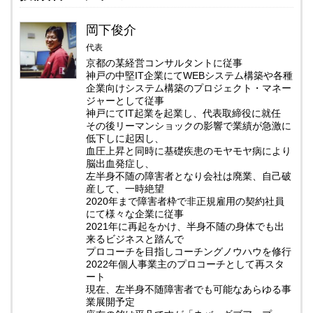
岡下俊介
代表
京都の某経営コンサルタントに従事
神戸の中堅IT企業にてWEBシステム構築や各種
企業向けシステム構築のプロジェクト・マネー
ジャーとして従事
神戸にてIT起業を起業し、代表取締役に就任
その後リーマンショックの影響で業績が急激に
低下しに起因し、
血圧上昇と同時に基礎疾患のモヤモヤ病により
脳出血発症し、
左半身不随の障害者となり会社は廃業、自己破
産して、一時絶望
2020年まで障害者枠で非正規雇用の契約社員
にて様々な企業に従事
2021年に再起をかけ、半身不随の身体でも出
来るビジネスと踏んで
プロコーチを目指しコーチングノウハウを修行
2022年個人事業主のプロコーチとして再スタ
ート
現在、左半身不随障害者でも可能なあらゆる事
業展開予定