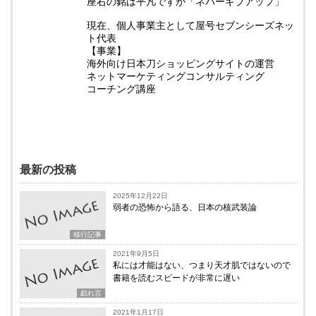
座右の銘は平凡ですが「ネバーギブアップ」
現在、個人事業主として屋号セブンシーズネッ
ト代表
【事業】
海外向け日本刀ショッピングサイトの運営
ネットマーケティングコンサルティング
コーチング講座
最新の投稿
2025年12月22日
弱者の恐怖から語る、日本の核武装論
移行記事
2021年9月5日
私には才能はない、つまり天才肌ではないので
書籍を読むスピードが非常に遅い
戯れ言
2021年1月17日