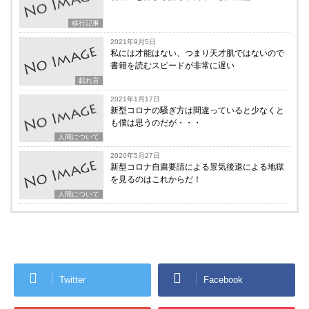
移行記事
2021年9月5日
私には才能はない、つまり天才肌ではないので
書籍を読むスピードが非常に遅い
戯れ言
2021年1月17日
新型コロナの騒ぎ方は間違っていると少なくと
も僕は思うのだが・・・
人間について
2020年5月27日
新型コロナ自粛要請による景気後退による地獄
を見るのはこれからだ！
人間について
Twitter
Facebook