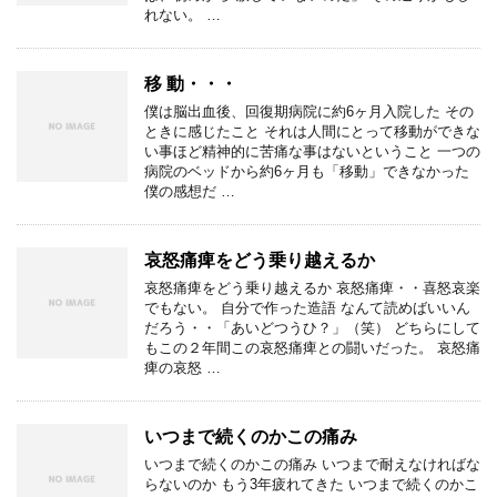
れない。 …
移 動・・・
僕は脳出血後、回復期病院に約6ヶ月入院した その
ときに感じたこと それは人間にとって移動ができな
い事ほど精神的に苦痛な事はないということ 一つの
病院のベッドから約6ヶ月も「移動」できなかった
僕の感想だ …
哀怒痛痺をどう乗り越えるか
哀怒痛痺をどう乗り越えるか 哀怒痛痺・・喜怒哀楽
でもない。 自分で作った造語 なんて読めばいいん
だろう・・「あいどつうひ？」（笑） どちらにして
もこの２年間この哀怒痛痺との闘いだった。 哀怒痛
痺の哀怒 …
いつまで続くのかこの痛み
いつまで続くのかこの痛み いつまで耐えなければな
らないのか もう3年疲れてきた いつまで続くのかこ