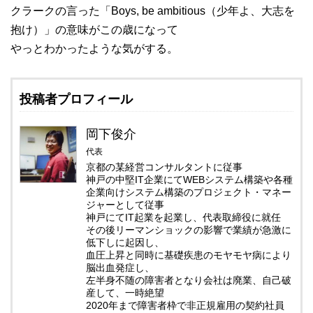
クラークの言った「Boys, be ambitious（少年よ、大志を
抱け）」の意味がこの歳になって
やっとわかったような気がする。
投稿者プロフィール
岡下俊介
代表
京都の某経営コンサルタントに従事
神戸の中堅IT企業にてWEBシステム構築や各種
企業向けシステム構築のプロジェクト・マネー
ジャーとして従事
神戸にてIT起業を起業し、代表取締役に就任
その後リーマンショックの影響で業績が急激に
低下しに起因し、
血圧上昇と同時に基礎疾患のモヤモヤ病により
脳出血発症し、
左半身不随の障害者となり会社は廃業、自己破
産して、一時絶望
2020年まで障害者枠で非正規雇用の契約社員