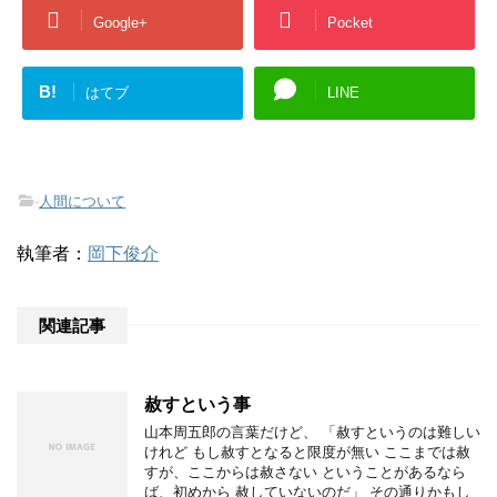
Google+
Pocket
B!
はてブ
LINE
-
人間について
執筆者：
岡下俊介
関連記事
赦すという事
山本周五郎の言葉だけど、 「赦すというのは難しい
けれど もし赦すとなると限度が無い ここまでは赦
すが、ここからは赦さない ということがあるなら
ば、初めから 赦していないのだ」 その通りかもし