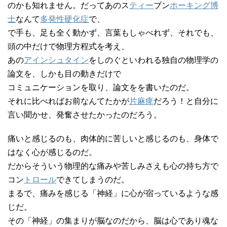
のかも知れません。だってあのス
ティー
ブン
ホーキング博
士
なんて
多発性硬化症
で、
で手も、足も全く動かず、言葉もしゃべれず、それでも、
頭の中だけで物理方程式を考え、
あの
アインシュタイン
をしのぐといわれる独自の物理学の
論文を、しかも目の動きだけで
コミュニケーションを取り、論文をを書いたのだ。
それに比べればお前なんてたかが
片麻痺
だろう！と自分に
言い聞かせ、発奮させたかったのだろう。
痛いと感じるのも、肉体的に苦しいと感じるのも、身体で
はなく心が感じるのだ。
だからそういう物理的な痛みや苦しみさえも心の持ち方で
コン
トロール
できてしまうのだ。
まるで、痛みを感じる「神経」に心が宿っているような感
じだ。
その「神経」の集まりが脳なのだから、脳は心であり魂な