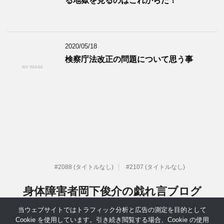
る地獄を見るのはこれからだ！
2020/05/18
検察庁法改正の問題について思う事
#2088 (タイトルなし)
#2107 (タイトルなし)
身体障害者岡下俊介の戯れ言ブログ
当ウェブサイトではトラフィック分析と広告の測定を目的として
元IT系社長だった身体障害者岡下俊介の戯れ言ブログ
Cookie を使用しています。引き続き閲覧する場合、Cookie の使用