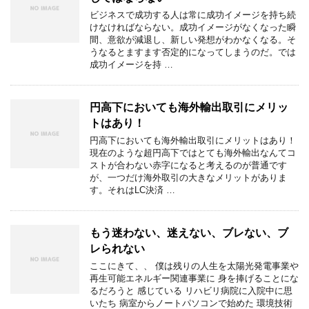
ビジネスで成功する人は常に成功イメージを持ち続
けなければならない。成功イメージがなくなった瞬
間、意欲が減退し、新しい発想がわかなくなる。そ
うなるとますます否定的になってしまうのだ。では
成功イメージを持 …
円高下においても海外輸出取引にメリッ
トはあり！
円高下においても海外輸出取引にメリットはあり！
現在のような超円高下ではとても海外輸出なんてコ
ストが合わない赤字になると考えるのが普通です
が、一つだけ海外取引の大きなメリットがありま
す。それはLC決済 …
もう迷わない、迷えない、ブレない、ブ
レられない
ここにきて、、 僕は残りの人生を太陽光発電事業や
再生可能エネルギー関連事業に 身を捧げることにな
るだろうと 感じている リハビリ病院に入院中に思
いたち 病室からノートパソコンで始めた 環境技術