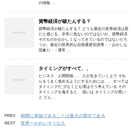
の情報 …
貨幣経済が破たんする？
貨幣経済が破たんする？ どうも最近の世界経済は変
だと感じる。非常に危ないのではないか。貨幣経済
そのものがおかしくなってきているのではないだろ
うか。最近の世界的な自国通貨安誘導・・おかしな
現象だ・・通常 …
タイミングがすべて、、
ビジネス、人間関係、、 人が生きていく上で それ
らをうまく進めるようにするためには、、 すべては
タイミングだ 少なくとも僕はそう考えている その
タイミングを逸すると、 或いは タイミングが悪い
と どん …
PREV
時間に裕福であることは最大の贅沢である
NEXT
世界一かわいそうな人