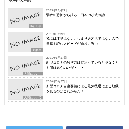
2025年12月22日
弱者の恐怖から語る、日本の核武装論
移行記事
2021年9月5日
私には才能はない、つまり天才肌ではないので
書籍を読むスピードが非常に遅い
戯れ言
2021年1月17日
新型コロナの騒ぎ方は間違っていると少なくと
も僕は思うのだが・・・
人間について
2020年5月27日
新型コロナ自粛要請による景気後退による地獄
を見るのはこれからだ！
人間について