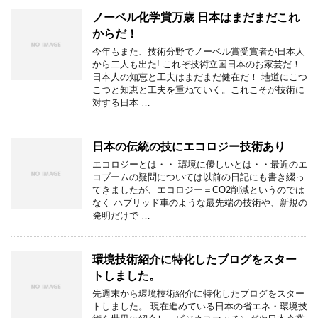
ノーベル化学賞万歳 日本はまだまだこれ
からだ！
今年もまた、技術分野でノーベル賞受賞者が日本人
から二人も出た! これぞ技術立国日本のお家芸だ！
日本人の知恵と工夫はまだまだ健在だ！ 地道にこつ
こつと知恵と工夫を重ねていく。これこそが技術に
対する日本 …
日本の伝統の技にエコロジー技術あり
エコロジーとは・・ 環境に優しいとは・・最近のエ
コブームの疑問については以前の日記にも書き綴っ
てきましたが、エコロジー＝CO2削減というのでは
なく ハブリッド車のような最先端の技術や、新規の
発明だけで …
環境技術紹介に特化したブログをスター
トしました。
先週末から環境技術紹介に特化したブログをスター
トしました。 現在進めている日本の省エネ・環境技