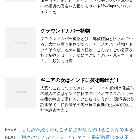
術を世界に紹介し、ビジネスマッチングや日本企業
への投資の促進を支援するサイトMy-Japanプロジ
ェクトを …
グラウンドカバー植物
グラウンドカバー植物とは、地被植物と訳されてい
る。大地を覆う植物である。アースカバー植物とも
いうそうだ。地球を覆う植物。こんなすごい名前を
持つ植物とは、どんなにすごいものかと思ってしま
う。一般的には高 …
ギニアの次はインドに技術輸出だ！
大変なことになってきた。 ギニアへの飲料水化設備
の導入の次はインドに日本のバイオマスエネルギー
技術の輸出に携わることになりそうだ！ 環境省の委
託事業で「静脈産業の海外展開促進のための実現可
能性調査等支 …
PREV
苦しみが続くからこそ希望を持ち続けることができる
NEXT
福島にはメガソーラーだけでなく最新蓄電池を活用し