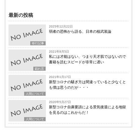
最新の投稿
2025年12月22日
弱者の恐怖から語る、日本の核武装論
移行記事
2021年9月5日
私には才能はない、つまり天才肌ではないので
書籍を読むスピードが非常に遅い
戯れ言
2021年1月17日
新型コロナの騒ぎ方は間違っていると少なくと
も僕は思うのだが・・・
人間について
2020年5月27日
新型コロナ自粛要請による景気後退による地獄
を見るのはこれからだ！
人間について