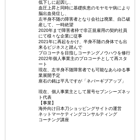
低下しに起因し、
血圧上昇と同時に基礎疾患のモヤモヤ病により
脳出血発症し、
左半身不随の障害者となり会社は廃業、自己破
産して、一時絶望
2020年まで障害者枠で非正規雇用の契約社員
にて様々な企業に従事
2021年に再起をかけ、半身不随の身体でも出
来るビジネスと踏んで
プロコーチを目指しコーチングノウハウを修行
2022年個人事業主のプロコーチとして再スタ
ート
現在、左半身不随障害者でも可能なあらゆる事
業展開予定
座右の銘は平凡ですが「ネバーギブアップ」
現在、個人事業主として屋号セブンシーズネッ
ト代表
【事業】
海外向け日本刀ショッピングサイトの運営
ネットマーケティングコンサルティング
コーチング講座