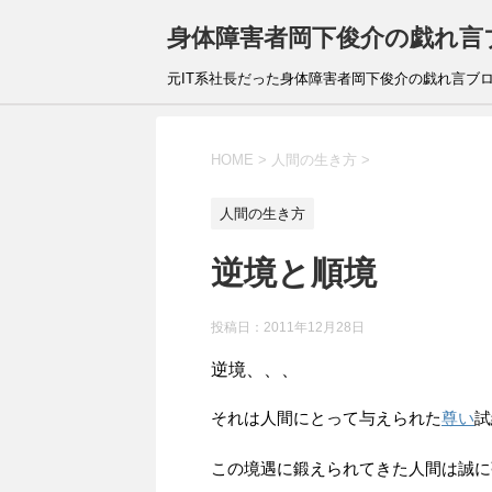
身体障害者岡下俊介の戯れ言
元IT系社長だった身体障害者岡下俊介の戯れ言ブ
HOME
>
人間の生き方
>
人間の生き方
逆境と順境
投稿日：
2011年12月28日
逆境、、、
それは人間にとって与えられた
尊い
試
この境遇に鍛えられてきた人間は誠に