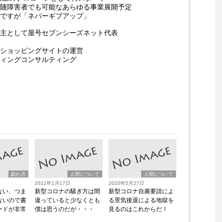
随障害者でも可能なあらゆる事業展開予定
ですが「ネバーギブアップ」
主として屋号セブンシーズネット代表
ショッピングサイトの運営
ィングコンサルティング
戯れ言
人間について
人間について
2021年1月17日
2020年5月27日
ない、つま
新型コロナの騒ぎ方は間
新型コロナ自粛要請によ
ないので書
違っていると少なくとも
る景気後退による地獄を
ードが非常
僕は思うのだが・・・
見るのはこれからだ！