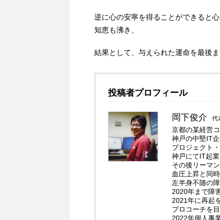
逆に心の安寧を得ることができると心
知恵も沸き、
結果として、与えられた運命を最後ま
投稿者プロフィール
岡下俊介
代
京都の某経営コ
神戸の中堅IT
プロジェクト・
神戸にてIT起
その後リーマン
血圧上昇と同時
左半身不随の障
2020年まで
2021年に再
プロコーチを目
2022年個人