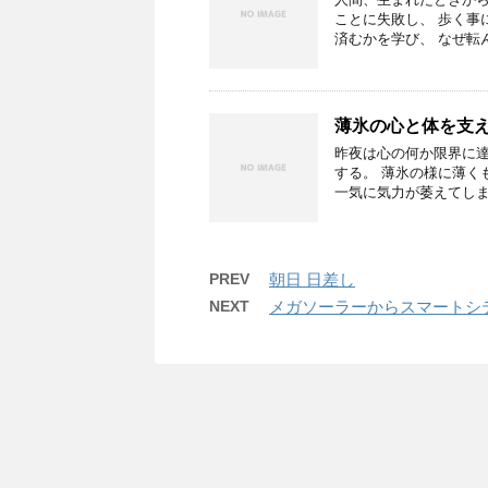
ことに失敗し、 歩く事
済むかを学び、 なぜ転
薄氷の心と体を支
昨夜は心の何か限界に達
する。 薄氷の様に薄く
一気に気力が萎えてしま
PREV
朝日 日差し
NEXT
メガソーラーからスマートシ