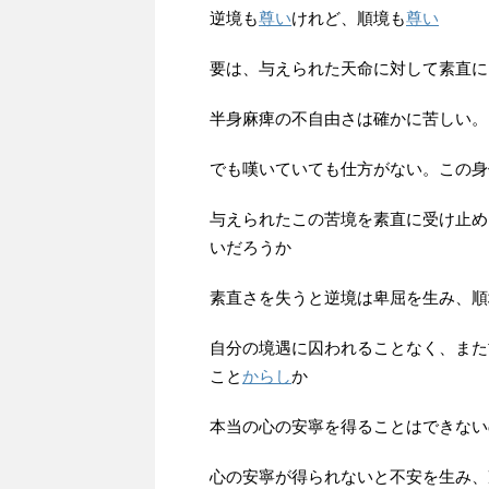
逆境も
尊い
けれど、順境も
尊い
要は、与えられた天命に対して素直に
半身麻痺の不自由さは確かに苦しい。
でも嘆いていても仕方がない。この身
与えられたこの苦境を素直に受け止め
いだろうか
素直さを失うと逆境は卑屈を生み、順
自分の境遇に囚われることなく、また
こと
からし
か
本当の心の安寧を得ることはできない
心の安寧が得られないと不安を生み、