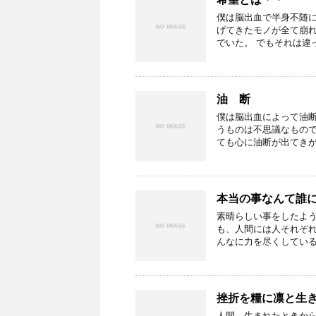
僕は脳出血で半身不随に
げてきたモノが全て崩れ
でいた。 でもそれは違っ
油 断
僕は脳出血によって油断
うものは不思議なもので
ても心に油断が出てきが
本当の事なんて誰
素晴らしい事をしたよう
も、人間には人それぞれ
んなに力を尽くしている
挫折を糧に凛と生
人間、生まれたときから