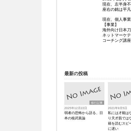
現在、左半身不
座右の銘は平凡
現在、個人事業
【事業】
海外向け日本刀
ネットマーケテ
コーチング講座
最新の投稿
移行記事
2025年12月22日
2021年9月5日
弱者の恐怖から語る、日
私には才能は
本の核武装論
り天才肌では
籍を読むスピ
に遅い