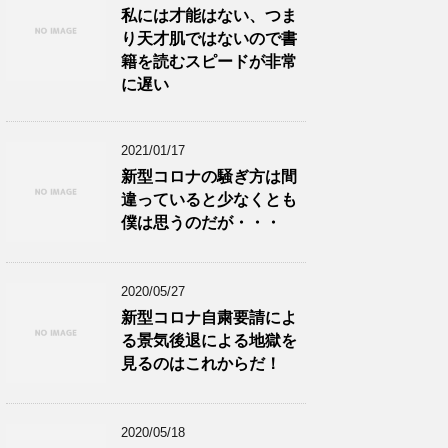
私には才能はない、つま
り天才肌ではないので書
籍を読むスピードが非常
に遅い
2021/01/17
新型コロナの騒ぎ方は間
違っていると少なくとも
僕は思うのだが・・・
2020/05/27
新型コロナ自粛要請によ
る景気後退による地獄を
見るのはこれからだ！
2020/05/18