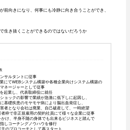
が前向きになり、何事にも冷静に向き合うことができ、
で生き抜くことができるのではないだろうか
表
ンサルタントに従事
企業にてWEBシステム構築や各種企業向けシステム構築の
マネージャーとして従事
業を起業し、代表取締役に就任
ショックの影響で業績が急激に低下しに起因し、
に基礎疾患のモヤモヤ病により脳出血発症し、
害者となり会社は廃業、自己破産して、一時絶望
障害者枠で非正規雇用の契約社員にて様々な企業に従事
起をかけ、半身不随の身体でも出来るビジネスと踏んで
指しコーチングノウハウを修行
事業主のプロコーチとして再スタート