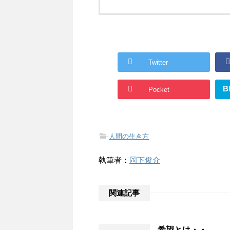
Twitter
B
Pocket
-
人間の生き方
執筆者：
岡下俊介
関連記事
希望とは・・