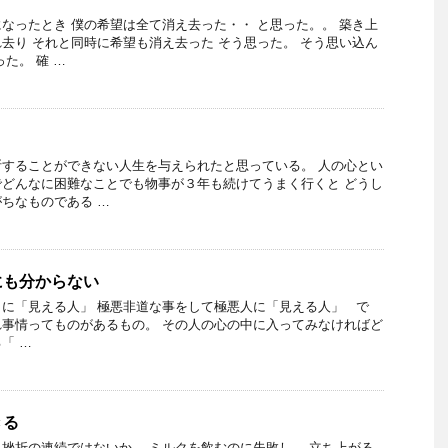
なったとき 僕の希望は全て消え去った・・ と思った。。 築き上
去り それと同時に希望も消え去った そう思った。 そう思い込ん
た。 確 …
することができない人生を与えられたと思っている。 人の心とい
どんなに困難なことでも物事が３年も続けてうまく行くと どうし
ちなものである …
にも分からない
に「見える人」 極悪非道な事をして極悪人に「見える人」 で
事情ってものがあるもの。 その人の心の中に入ってみなければど
「 …
きる
挫折の連続ではないか。 ミルクを飲むのに失敗し、 立ち上がる