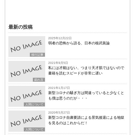
最新の投稿
2025年12月22日
弱者の恐怖から語る、日本の核武装論
移行記事
2021年9月5日
私には才能はない、つまり天才肌ではないので
書籍を読むスピードが非常に遅い
戯れ言
2021年1月17日
新型コロナの騒ぎ方は間違っていると少なくと
も僕は思うのだが・・・
人間について
2020年5月27日
新型コロナ自粛要請による景気後退による地獄
を見るのはこれからだ！
人間について