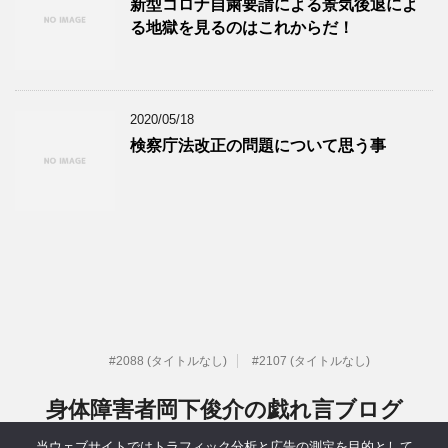
新型コロナ自粛要請による景気後退によ
る地獄を見るのはこれからだ！
2020/05/18
検察庁法改正の問題について思う事
#2088 (タイトルなし)
#2107 (タイトルなし)
身体障害者岡下俊介の戯れ言ブログ
当ウェブサイトではトラフィック分析と広告の測定を目的として
元IT系社長だった身体障害者岡下俊介の戯れ言ブログ