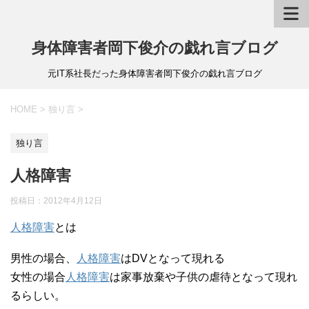
身体障害者岡下俊介の戯れ言ブログ
元IT系社長だった身体障害者岡下俊介の戯れ言ブログ
HOME
>
独り言
>
独り言
人格障害
投稿日：
2012年4月12日
人格障害
とは
男性の場合、
人格障害
はDVとなって現れる
女性の場合
人格障害
は家事放棄や子供の虐待となって現れ
るらしい。