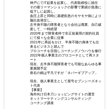
神戸にてIT起業を起業し、代表取締役に就任
その後リーマンショックの影響で業績が急激に
低下しに起因し、
血圧上昇と同時に基礎疾患のモヤモヤ病により
脳出血発症し、
左半身不随の障害者となり会社は廃業、自己破
産して、一時絶望
2020年まで障害者枠で非正規雇用の契約社員
にて様々な企業に従事
2021年に再起をかけ、半身不随の身体でも出
来るビジネスと踏んで
プロコーチを目指しコーチングノウハウを修行
2022年個人事業主のプロコーチとして再スタ
ート
現在、左半身不随障害者でも可能なあらゆる事
業展開予定
座右の銘は平凡ですが「ネバーギブアップ」
現在、個人事業主として屋号セブンシーズネッ
ト代表
【事業】
海外向け日本刀ショッピングサイトの運営
ネットマーケティングコンサルティング
コーチング講座