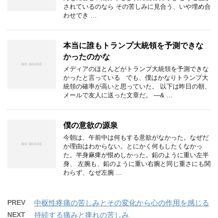
されているのなら その苦しみに見合う、いや埋め合
わせでき …
本当に誰もトランプ大統領を予測できな
かったのかな
メディアのほとんどがトランプ大統領を予測できな
かったと言っている でも、僕はかなりトランプ大
統領の確率が高いと思っていた。 以下は昨日の朝、
メールで友人に送った文章だ。 —& …
僕の意欲の源泉
今朝は、午前中は何もする意欲がなかった。なぜだ
か理由はわからない。とにかく何もしたくなかっ
た。半身麻痺が恨めしかった。鉛のように重い左半
身、 左腕も、鉛のように重い右腕と同じ重さにも関
わらず、なぜ左腕 …
PREV
中枢性疼痛の苦しみとその変化から心の作用を感じる
NEXT
持続する痛みと痺れの苦しみ