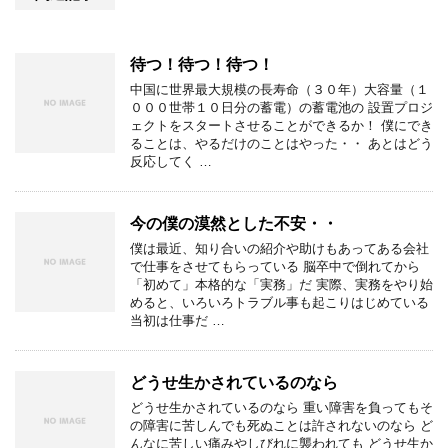
待つ！待つ！待つ！
中国に世界最大規模の長寿命（３０年）大容量（１
０００世帯１０日分の蓄電）の蓄電池の 設置プロジ
ェクトをスタートさせることができるか！ 僕にでき
ることは、やるだけのことはやった・・ あとはどう
反応してく …
今の僕の漠然とした不安・・
僕は最近、知り合いの紹介や助けもあってある会社
で仕事をさせてもらっている 脳卒中で倒れてから
「初めて」本格的な「実務」だ 実際、実務をやり始
めると、いろいろトラブル事も起こりはじめている
当初は仕事だ …
どうせ生かされているのなら
どうせ生かされているのなら 重い障害を負ってもそ
の障害に苦しんでも死ぬことは許されないのなら ど
んなに苦しい痛みやしびれに襲われても どうせ生か