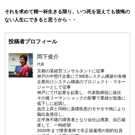
それを求めて精一杯生きる限り、いつ死を迎えても後悔の
ない人生にできると思うから・・
投稿者プロフィール
岡下俊介
代表
京都の某経営コンサルタントに従事
神戸の中堅IT企業にてWEBシステム構築や各種
企業向けシステム構築のプロジェクト・マネー
ジャーとして従事
神戸にてIT起業を起業し、代表取締役に就任
その後リーマンショックの影響で業績が急激に
低下しに起因し、
血圧上昇と同時に基礎疾患のモヤモヤ病により
脳出血発症し、
左半身不随の障害者となり会社は廃業、自己破
産して、一時絶望
2020年まで障害者枠で非正規雇用の契約社員