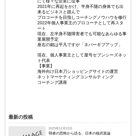
にて様々な企業に従事
2021年に再起をかけ、半身不随の身体でも出
来るビジネスと踏んで
プロコーチを目指しコーチングノウハウを修行
2022年個人事業主のプロコーチとして再スタ
ート
現在、左半身不随障害者でも可能なあらゆる事
業展開予定
座右の銘は平凡ですが「ネバーギブアップ」
現在、個人事業主として屋号セブンシーズネッ
ト代表
【事業】
海外向け日本刀ショッピングサイトの運営
ネットマーケティングコンサルティング
コーチング講座
最新の投稿
2025年12月22日
弱者の恐怖から語る、日本の核武装論