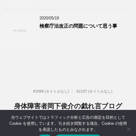
2020/05/18
検察庁法改正の問題について思う事
#2088 (タイトルなし)
#2107 (タイトルなし)
身体障害者岡下俊介の戯れ言ブログ
当ウェブサイトではトラフィック分析と広告の測定を目的として
元IT系社長だった身体障害者岡下俊介の戯れ言ブログ
Cookie を使用しています。引き続き閲覧する場合、Cookie の使用
を承諾したものとみなされます。
Copyright© 身体障害者岡下俊介の戯れ言ブログ , 2026 All Rights