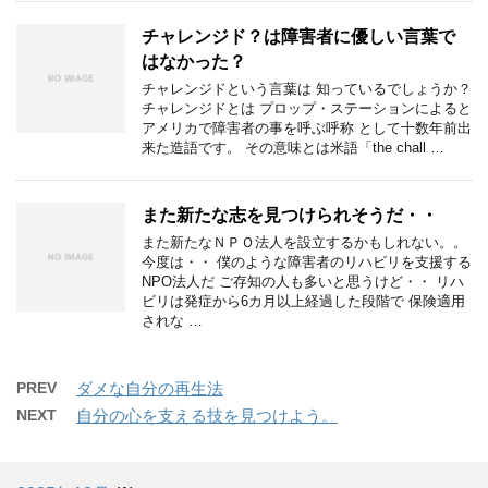
チャレンジド？は障害者に優しい言葉で
はなかった？
チャレンジドという言葉は 知っているでしょうか？
チャレンジドとは プロップ・ステーションによると
アメリカで障害者の事を呼ぶ呼称 として十数年前出
来た造語です。 その意味とは米語「the chall …
また新たな志を見つけられそうだ・・
また新たなＮＰＯ法人を設立するかもしれない。。
今度は・・ 僕のような障害者のリハビリを支援する
NPO法人だ ご存知の人も多いと思うけど・・ リハ
ビリは発症から6カ月以上経過した段階で 保険適用
されな …
PREV
ダメな自分の再生法
NEXT
自分の心を支える技を見つけよう。