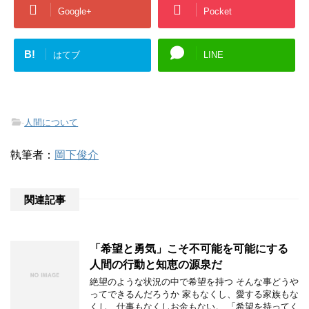
Google+
Pocket
B!
はてブ
LINE
-
人間について
執筆者：
岡下俊介
関連記事
「希望と勇気」こそ不可能を可能にする
人間の行動と知恵の源泉だ
絶望のような状況の中で希望を持つ そんな事どうや
ってできるんだろうか 家もなくし、愛する家族もな
くし、仕事もなくしお金もない。 「希望を持ってく