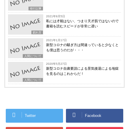
移行記事
2021年9月5日
私には才能はない、つまり天才肌ではないので
書籍を読むスピードが非常に遅い
戯れ言
2021年1月17日
新型コロナの騒ぎ方は間違っていると少なくと
も僕は思うのだが・・・
人間について
2020年5月27日
新型コロナ自粛要請による景気後退による地獄
を見るのはこれからだ！
人間について
Twitter
Facebook