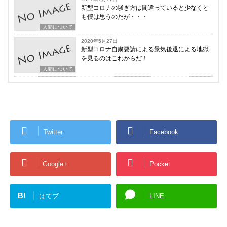
新型コロナの騒ぎ方は間違っていると少なくと
も僕は思うのだが・・・
人間について
2020年5月27日
新型コロナ自粛要請による景気後退による地獄
を見るのはこれからだ！
人間について
Twitter
Facebook
Google+
Pocket
B!
はてブ
LINE