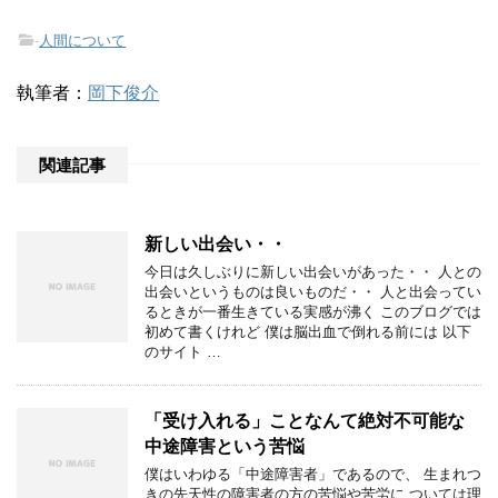
-
人間について
執筆者：
岡下俊介
関連記事
新しい出会い・・
今日は久しぶりに新しい出会いがあった・・ 人との
出会いというものは良いものだ・・ 人と出会ってい
るときが一番生きている実感が沸く このブログでは
初めて書くけれど 僕は脳出血で倒れる前には 以下
のサイト …
「受け入れる」ことなんて絶対不可能な
中途障害という苦悩
僕はいわゆる「中途障害者」であるので、 生まれつ
きの先天性の障害者の方の苦悩や苦労に ついては理