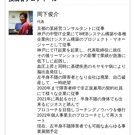
岡下俊介
代表
京都の某経営コンサルタントに従事
神戸の中堅IT企業にてWEBシステム構築や各種
企業向けシステム構築のプロジェクト・マネー
ジャーとして従事
神戸にてIT起業を起業し、代表取締役に就任
その後リーマンショックの影響で業績が急激に
低下しに起因し、
血圧上昇と同時に基礎疾患のモヤモヤ病により
脳出血発症し、
左半身不随の障害者となり会社は廃業、自己破
産して、一時絶望
2020年まで障害者枠で非正規雇用の契約社員
にて様々な企業に従事
2021年に再起をかけ、半身不随の身体でも出
来るビジネスと踏んで
プロコーチを目指しコーチングノウハウを修行
2022年個人事業主のプロコーチとして再スタ
ート
現在、左半身不随障害者でも可能なあらゆる事
業展開予定