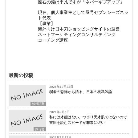
座右の銘は平凡ですが「ネバーギブアップ」
現在、個人事業主として屋号セブンシーズネッ
ト代表
【事業】
海外向け日本刀ショッピングサイトの運営
ネットマーケティングコンサルティング
コーチング講座
最新の投稿
2025年12月22日
弱者の恐怖から語る、日本の核武装論
移行記事
2021年9月5日
私には才能はない、つまり天才肌ではないので
書籍を読むスピードが非常に遅い
戯れ言
2021年1月17日