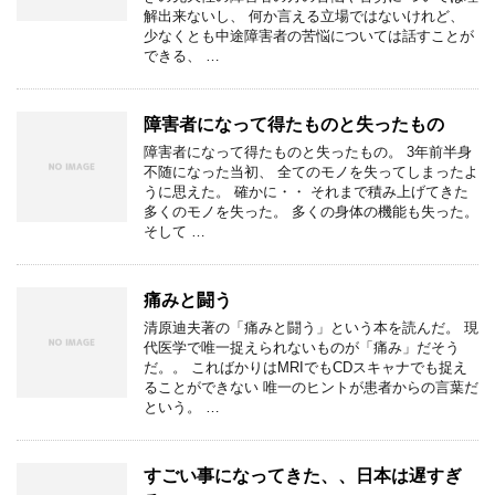
解出来ないし、 何か言える立場ではないけれど、
少なくとも中途障害者の苦悩については話すことが
できる、 …
障害者になって得たものと失ったもの
障害者になって得たものと失ったもの。 3年前半身
不随になった当初、 全てのモノを失ってしまったよ
うに思えた。 確かに・・ それまで積み上げてきた
多くのモノを失った。 多くの身体の機能も失った。
そして …
痛みと闘う
清原迪夫著の「痛みと闘う」という本を読んだ。 現
代医学で唯一捉えられないものが「痛み」だそう
だ。。 こればかりはMRIでもCDスキャナでも捉え
ることができない 唯一のヒントが患者からの言葉だ
という。 …
すごい事になってきた、、日本は遅すぎ