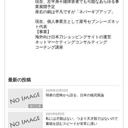
現在、左半身不随障害者でも可能なあらゆる事
業展開予定
座右の銘は平凡ですが「ネバーギブアップ」
現在、個人事業主として屋号セブンシーズネッ
ト代表
【事業】
海外向け日本刀ショッピングサイトの運営
ネットマーケティングコンサルティング
コーチング講座
最新の投稿
2025年12月22日
弱者の恐怖から語る、日本の核武装論
移行記事
2021年9月5日
私には才能はない、つまり天才肌ではないので
書籍を読むスピードが非常に遅い