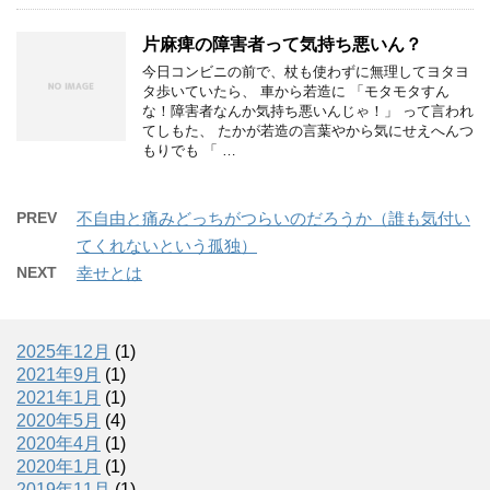
片麻痺の障害者って気持ち悪いん？
今日コンビニの前で、杖も使わずに無理してヨタヨ
タ歩いていたら、 車から若造に 「モタモタすん
な！障害者なんか気持ち悪いんじゃ！」 って言われ
てしもた、 たかが若造の言葉やから気にせえへんつ
もりでも 「 …
PREV
不自由と痛みどっちがつらいのだろうか（誰も気付い
てくれないという孤独）
NEXT
幸せとは
2025年12月
(1)
2021年9月
(1)
2021年1月
(1)
2020年5月
(4)
2020年4月
(1)
2020年1月
(1)
2019年11月
(1)