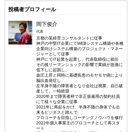
投稿者プロフィール
岡下俊介
代表
京都の某経営コンサルタントに従事
神戸の中堅IT企業にてWEBシステム構築や各種
企業向けシステム構築のプロジェクト・マネー
ジャーとして従事
神戸にてIT起業を起業し、代表取締役に就任
その後リーマンショックの影響で業績が急激に
低下しに起因し、
血圧上昇と同時に基礎疾患のモヤモヤ病により
脳出血発症し、
左半身不随の障害者となり会社は廃業、自己破
産して、一時絶望
2020年まで障害者枠で非正規雇用の契約社員
にて様々な企業に従事
2021年に再起をかけ、半身不随の身体でも出
来るビジネスと踏んで
プロコーチを目指しコーチングノウハウを修行
2022年個人事業主のプロコーチとして再スタ
ート