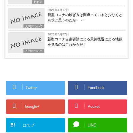
戯れ言
2021年1月17日
新型コロナの騒ぎ方は間違っていると少なくと
も僕は思うのだが・・・
人間について
2020年5月27日
新型コロナ自粛要請による景気後退による地獄
を見るのはこれからだ！
人間について
Twitter
Facebook
Google+
Pocket
B!
はてブ
LINE