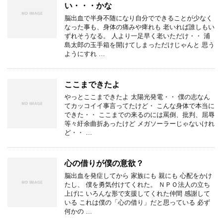
い・・・かな
脳出血で半身不随になり自分でできることが少なく
なった事も、身体の痛みや痺れも 老いれば誰しもい
ずれそうなる。 人より一足早く老いただけ・・ 浦
島太郎の玉手箱を開けてしまっただけじゃんと 思う
ようにすれ …
ここまできたよ
やっとここまできたよ 太陽光発電・・ 僕の志なん
てカッコイイ事言ってたけど・ こんな身体で本当に
できた・・ ここまでの来るのには罵倒、批判、屈辱
等々紆余曲折あったけど メガソーラーじゃないけれ
ど・・ …
心の借りが僕の意欲？
脳出血を発症してから 家族にも 親にも 心配をかけ
たし、 僕を勇気付けてくれた。 ＮＰＯ法人の立ち
上げに いろんな形で支援してくれた仲間 感謝して
いる これは僕の「心の借り」だと思っている 必ず
何かの …